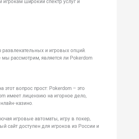
м игрокам широкий спектр услуг и
р развлекательных и игровых опций.
е мы рассмотрим, является ли Pokerdom
 этот вопрос прост: Pokerdom – это
om имеет лицензию на игорное дело,
нлайн-казино.
ючая игровые автоматы, игру в покер,
ый сайт доступен для игроков из России и