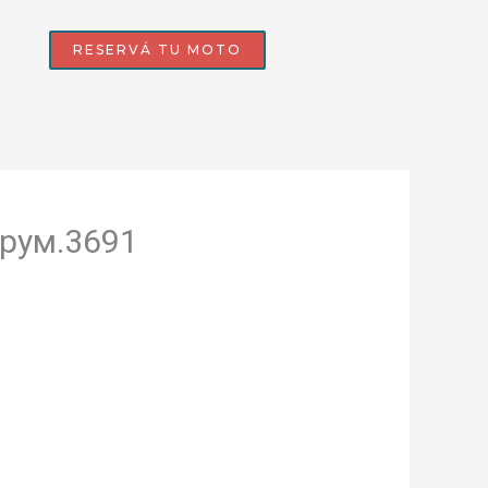
RESERVÁ TU MOTO
 рум.3691