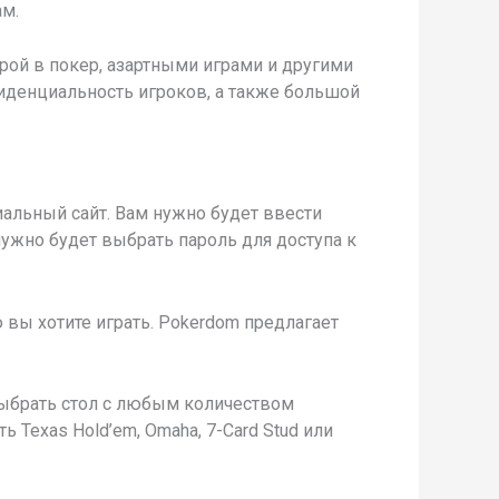
ам.
рой в покер, азартными играми и другими
иденциальность игроков, а также большой
иальный сайт. Вам нужно будет ввести
нужно будет выбрать пароль для доступа к
 вы хотите играть. Pokerdom предлагает
 выбрать стол с любым количеством
ь Texas Hold’em, Omaha, 7-Card Stud или