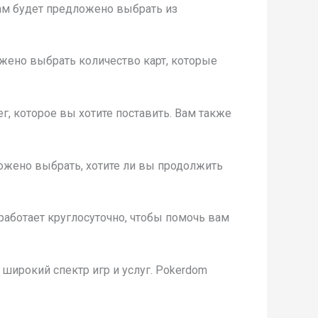
Вам будет предложено выбрать из
ожено выбрать количество карт, которые
г, которое вы хотите поставить. Вам также
ложено выбрать, хотите ли вы продолжить
работает круглосуточно, чтобы помочь вам
широкий спектр игр и услуг. Pokerdom