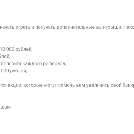
 начать играть и получать дополнительные выигрыши. Нек
10 000 рублей;
блей;
 депозита каждого реферала;
 000 рублей;
тся акции, которые могут помочь вам увеличить свой банк
ышам;