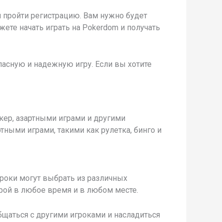
и пройти регистрацию. Вам нужно будет
ете начать играть на Pokerdom и получать
пасную и надежную игру. Если вы хотите
кер, азартными играми и другими
тными играми, такими как рулетка, бинго и
роки могут выбрать из различных
игрой в любое время и в любом месте.
бщаться с другими игроками и насладиться