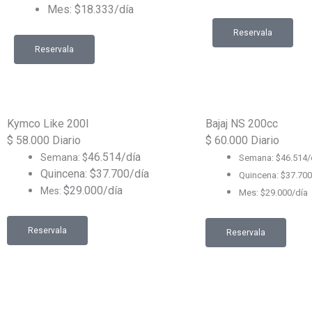
Mes: $18.333/día
Reservala
Reservala
Kymco Like 200I
Bajaj NS 200cc
$
58.000
Diario
$
60.000
Diario
46.514/día
Semana: $
Semana: $
46.514/
Quincena: $37.700/día
Quincena: $37.700
$29.000/día
Mes:
Mes:
$29.000/día
Reservala
Reservala