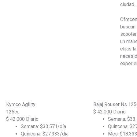
ciudad.
Ofrecem
buscan 
scooter
un mane
elijas l
necesid
experie
Kymco Agility
Bajaj Rouser Ns 125
125cc
$
42.000
Diario
$
42.000
Diario
Semana: $33.
Semana: $33.571/día
Quincena: $2
Quincena: $27.333/día
Mes: $18.333