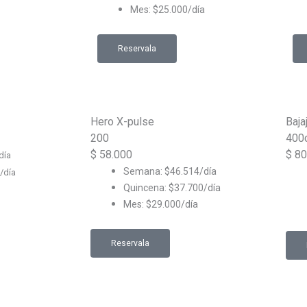
Mes: $25.000/día
Reservala
Hero X-pulse
Baja
200
400
$
58.000
$
80
día
Semana: $
46.514/día
/día
Quincena: $37.700/día
Mes:
$29.000/día
Reservala