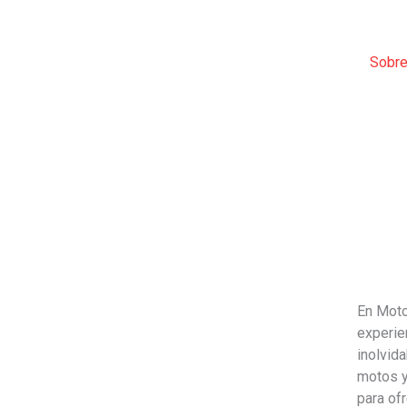
Ir
al
contenido
Sobre
En Moto
experie
inolvid
motos y
para ofr