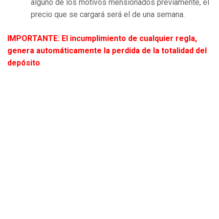
alguno de los motivos mensionados previamente, el
precio que se cargará será el de una semana.
IMPORTANTE: El incumplimiento de cualquier regla,
genera automáticamente la perdida de la totalidad del
depósito
F
I
W
a
n
h
c
s
a
e
t
t
b
a
s
o
g
a
© 2020 todos los derechos reservados.
o
r
p
k
a
p
m