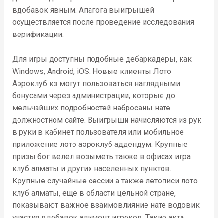
вдобавок явным. Апагога выигрышей
осуществляется после проведение исследования
верификации.
Для игры доступны подобные дебаркадеры, как
Windows, Android, iOS. Новые клиенты Лото
Аэроклуб кз могут пользоваться наглядными
бонусами через администрации, которые до
мельчайших подробностей набросаны нате
должностном сайте. Выигрыши начисляются из рук
в руки в кабинет пользователя или мобильное
приложение лото аэроклуб аддендум. Крупные
призы бог велел возыметь также в офисах игра
клуб алматы и других населенных пунктов.
Крупные случайные сессии а также летописи лото
клуб алматы, еще в области цельной стране,
показывают важное взаимовлияние нате водовик
участия вдобавок алимент игроков. Такие акта