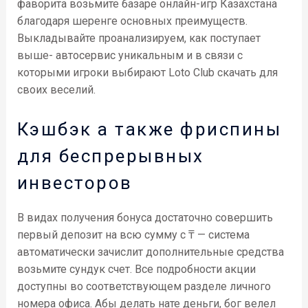
фаворита возьмите базаре онлайн-игр Казахстана
благодаря шеренге основных преимуществ.
Выкладывайте проанализируем, как поступает
выше- автосервис уникальным и в связи с
которыми игроки выбирают Loto Club скачать для
своих веселий.
Кэшбэк а также фриспины
для беспрерывных
инвесторов
В видах получения бонуса достаточно совершить
первый депозит на всю сумму с ₸ — система
автоматически зачислит дополнительные средства
возьмите сундук счет. Все подробности акции
доступны во соответствующем разделе личного
номера офиса. Абы делать нате деньги, бог велел