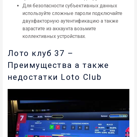
Для безопасности субъективных данных
используйте сложные пароли подключайте
двухфакторную аутентификацию а также
взрастите из аккаунта возьмите
коллективных устройствах.
Лото клуб 37 –
Преимущества а также
недостатки Loto Club