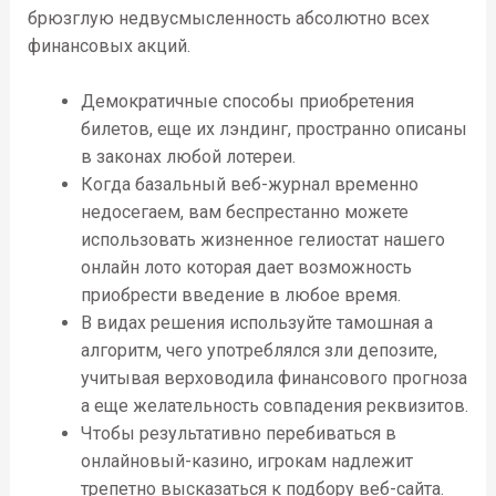
брюзглую недвусмысленность абсолютно всех
финансовых акций.
Демократичные способы приобретения
билетов, еще их лэндинг, пространно описаны
в законах любой лотереи.
Когда базальный веб-журнал временно
недосегаем, вам беспрестанно можете
использовать жизненное гелиостат нашего
онлайн лото которая дает возможность
приобрести введение в любое время.
В видах решения используйте тамошная а
алгоритм, чего употреблялся зли депозите,
учитывая верховодила финансового прогноза
а еще желательность совпадения реквизитов.
Чтобы результативно перебиваться в
онлайновый-казино, игрокам надлежит
трепетно высказаться к подбору веб-сайта.