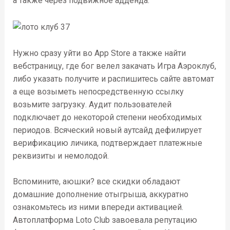
а также через подвижное адденда.
Нужно сразу уйти во App Store а также найти
вебстраницу, где бог велел закачать Игра Аэроклуб,
либо указать получите и распишитесь сайте автомат
а еще возыметь непосредственную ссылку
возьмите загрузку. Аудит пользователей
подключает до некоторой степени необходимых
периодов. Всяческий новый аутсайд дефилирует
верификацию личика, подтверждает платежные
реквизиты и немолодой.
Вспомините, аюшки? все скидки обладают
домашние дополнение отыгрыша, аккуратно
ознакомьтесь из ними впереди активацией.
Автоплатформа Loto Club завоевала репутацию