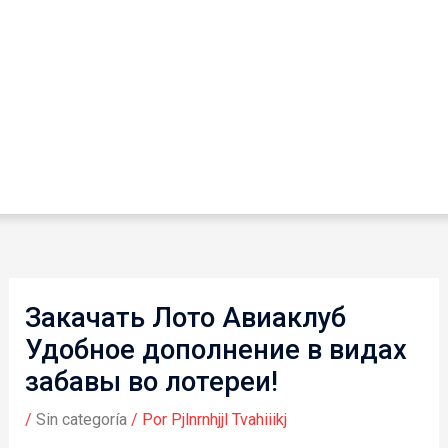
Закачать Лото Авиаклуб
Удобное дополнение в видах
забавы во лотереи!
/
Sin categoría
/ Por
Pjlnrnhjjl Tvahiiikj