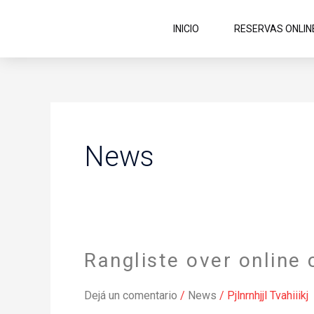
Ir
al
INICIO
RESERVAS ONLIN
contenido
News
Rangliste over online
Rangliste
over
online
Dejá un comentario
/
News
/
Pjlnrnhjjl Tvahiiikj
casinoer