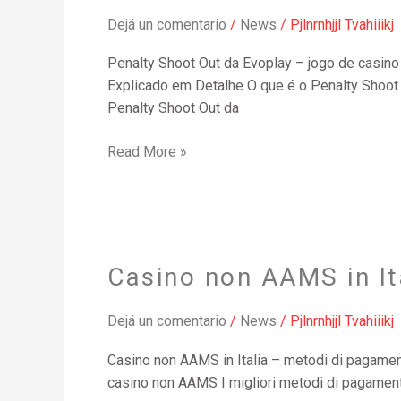
da
Dejá un comentario
/
News
/
Pjlnrnhjjl Tvahiiikj
Evoplay
jogo
Penalty Shoot Out da Evoplay – jogo de casin
de
Explicado em Detalhe O que é o Penalty Shoot 
casino
Penalty Shoot Out da
online
explicado
Read More »
em
detalhe.1283
Casino non AAMS in It
Casino
non
AAMS
Dejá un comentario
/
News
/
Pjlnrnhjjl Tvahiiikj
in
Casino non AAMS in Italia – metodi di pagamen
Italia
casino non AAMS I migliori metodi di pagamento 
metodi