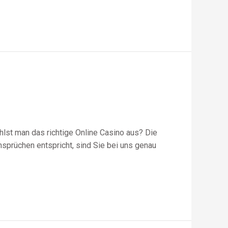
lst man das richtige Online Casino aus? Die
sprüchen entspricht, sind Sie bei uns genau