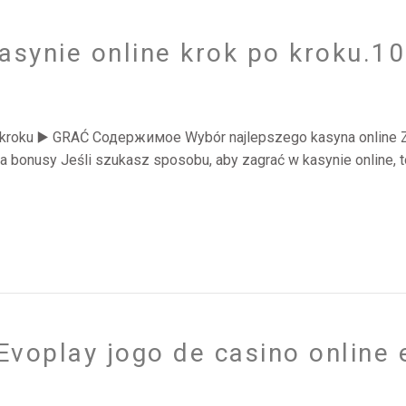
kasynie online krok po kroku.1
po kroku ▶️ GRAĆ Содержимое Wybór najlepszego kasyna online 
a bonusy Jeśli szukasz sposobu, aby zagrać w kasynie online, 
Evoplay jogo de casino online