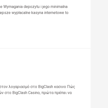
e Wymagania depozytu i jego minimalna
lepsze wypłacalne kasyna internetowe to
στον λογαριασμό στο BigClash κασινο Πώς
ών στο BigClash Casino, πρώτα πρέπει να