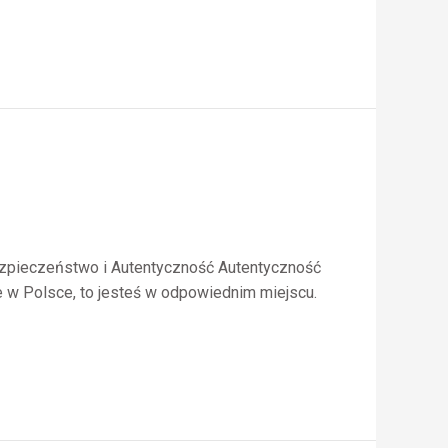
pieczeństwo i Autentyczność Autentyczność
 w Polsce, to jesteś w odpowiednim miejscu.