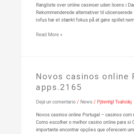
Rangliste over online casinoer uden licens i 
uden
Rekommenderede alternativer til ulicenserede c
licens
rofus har et stærkt fokus på at gøre spillet ne
i
Danmark.1440
Read More »
Novos casinos online 
Novos
casinos
apps.2165
online
Portugal
Dejá un comentario
/
News
/
Pjlnrnhjjl Tvahiiikj
casinos
com
Novos casinos online Portugal – casinos com
melhor
Como escolher o melhor casino online para si C
experincia
importante encontrar opções que oferecem u