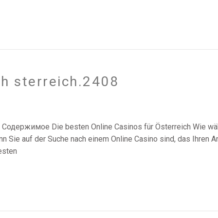
ch sterreich.2408
N Содержимое Die besten Online Casinos für Österreich Wie wäh
 Sie auf der Suche nach einem Online Casino sind, das Ihren An
esten