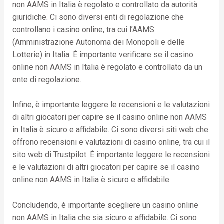
non AAMS in Italia è regolato e controllato da autorità
giuridiche. Ci sono diversi enti di regolazione che
controllano i casino online, tra cui l’AAMS
(Amministrazione Autonoma dei Monopoli e delle
Lotterie) in Italia. È importante verificare se il casino
online non AAMS in Italia è regolato e controllato da un
ente di regolazione.
Infine, è importante leggere le recensioni e le valutazioni
di altri giocatori per capire se il casino online non AAMS
in Italia è sicuro e affidabile. Ci sono diversi siti web che
offrono recensioni e valutazioni di casino online, tra cui il
sito web di Trustpilot. È importante leggere le recensioni
e le valutazioni di altri giocatori per capire se il casino
online non AAMS in Italia è sicuro e affidabile.
Concludendo, è importante scegliere un casino online
non AAMS in Italia che sia sicuro e affidabile. Ci sono