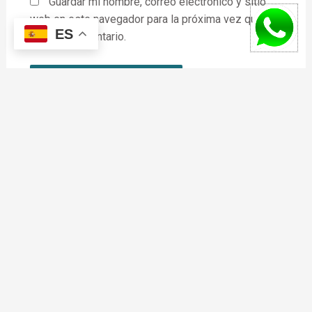
Guardar mi nombre, correo electrónico y sitio
web en este navegador para la próxima vez que
ES
haga un comentario.
F
I
W
a
n
h
c
s
a
e
t
t