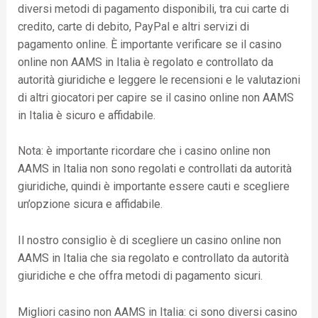
diversi metodi di pagamento disponibili, tra cui carte di
credito, carte di debito, PayPal e altri servizi di
pagamento online. È importante verificare se il casino
online non AAMS in Italia è regolato e controllato da
autorità giuridiche e leggere le recensioni e le valutazioni
di altri giocatori per capire se il casino online non AAMS
in Italia è sicuro e affidabile.
Nota: è importante ricordare che i casino online non
AAMS in Italia non sono regolati e controllati da autorità
giuridiche, quindi è importante essere cauti e scegliere
un’opzione sicura e affidabile.
Il nostro consiglio è di scegliere un casino online non
AAMS in Italia che sia regolato e controllato da autorità
giuridiche e che offra metodi di pagamento sicuri.
Migliori casino non AAMS in Italia: ci sono diversi casino