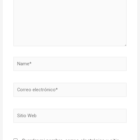
Name*
Correo
electrónico*
Sitio
Web