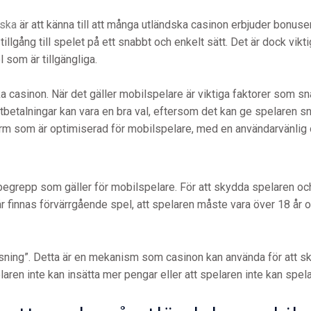
dska
är att känna till att många utländska casinon erbjuder bonus
få tillgång till spelet på ett snabbt och enkelt sätt. Det är dock vi
 som är tillgängliga.
ka casinon. När det gäller mobilspelare är viktiga faktorer som s
betalningar kan vara en bra val, eftersom det kan ge spelaren s
orm som är optimiserad för mobilspelare, med en användarvänlig o
 begrepp som gäller för mobilspelare. För att skydda spelaren och 
e får finnas förvärrgående spel, att spelaren måste vara över 18 år
sning”. Detta är en mekanism som casinon kan använda för att sky
ren inte kan insätta mer pengar eller att spelaren inte kan spela