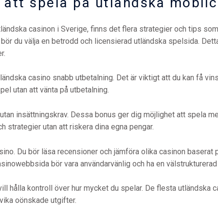
r att spela på utländska mobil
ndska casinon i Sverige, finns det flera strategier och tips som 
ör du välja en betrodd och licensierad utländska spelsida. Detta
r.
tländska casino snabb utbetalning. Det är viktigt att du kan få vin
spel utan att vänta på utbetalning.
utan insättningskrav. Dessa bonus ger dig möjlighet att spela med
ch strategier utan att riskera dina egna pengar.
casino. Du bör läsa recensioner och jämföra olika casinon basera
sinowebbsida bör vara användarvänlig och ha en välstrukturerad 
l hålla kontroll över hur mycket du spelar. De flesta utländska c
vika oönskade utgifter.