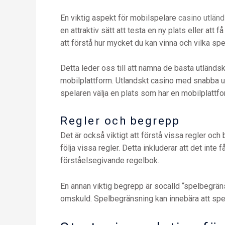
En viktig aspekt för mobilspelare
casino utlän
en attraktiv sätt att testa en ny plats eller att 
att förstå hur mycket du kan vinna och vilka spel
Detta leder oss till att nämna de bästa utländs
mobilplattform. Utlandskt casino med snabba ut
spelaren välja en plats som har en mobilplattf
Regler och begrepp
Det är också viktigt att förstå vissa regler och
följa vissa regler. Detta inkluderar att det int
förståelsegivande regelbok.
En annan viktig begrepp är socalld “spelbegrän
omskuld. Spelbegränsning kan innebära att spela