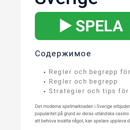
▶️ SPELA
Содержимое
Regler och begrepp fö
Regler och begrepp
Strategier och tips fö
Det moderna spelmarknaden i Sverige erbjuder 
popularitet på grund av deras utländska casino b
att behöva insätta något, kan spelare uppleva 