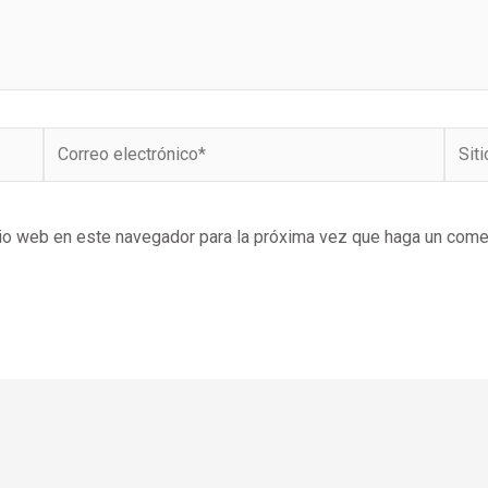
Correo
Sitio
electrónico*
Web
tio web en este navegador para la próxima vez que haga un come