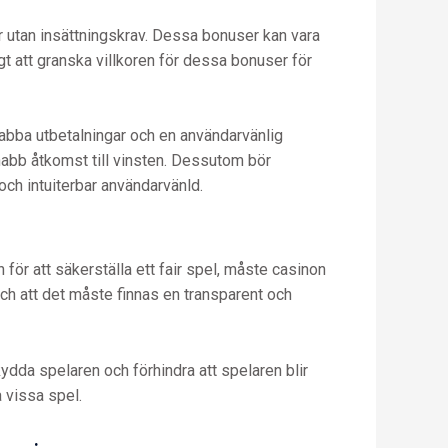
er utan insättningskrav. Dessa bonuser kan vara
ktigt att granska villkoren för dessa bonuser för
nabba utbetalningar och en användarvänlig
nabb åtkomst till vinsten. Dessutom bör
ch intuiterbar användarvänld.
för att säkerställa ett fair spel, måste casinon
 och att det måste finnas en transparent och
dda spelaren och förhindra att spelaren blir
 vissa spel.