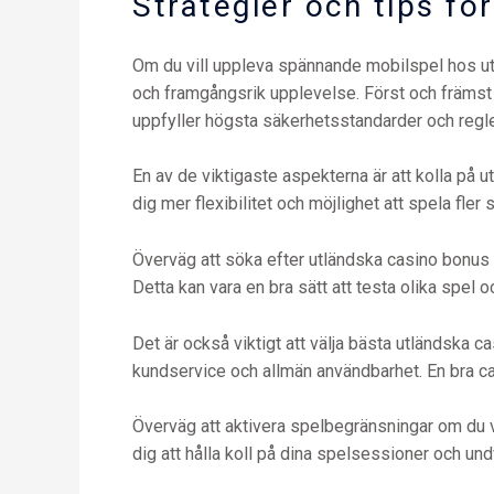
Strategier och tips fö
Om du vill uppleva spännande mobilspel hos utlä
och framgångsrik upplevelse. Först och främst b
uppfyller högsta säkerhetsstandarder och regle
En av de viktigaste aspekterna är att kolla på u
dig mer flexibilitet och möjlighet att spela fler 
Överväg att söka efter utländska casino bonus 
Detta kan vara en bra sätt att testa olika spel o
Det är också viktigt att välja bästa utländska 
kundservice och allmän användbarhet. En bra ca
Överväg att aktivera spelbegränsningar om du vil
dig att hålla koll på dina spelsessioner och und