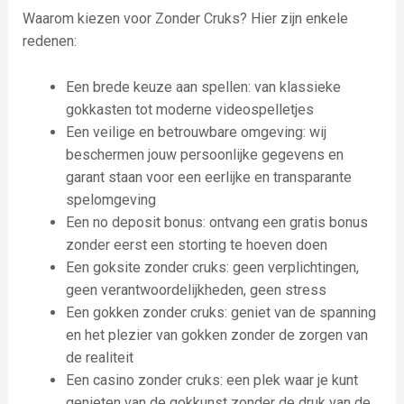
Waarom kiezen voor Zonder Cruks? Hier zijn enkele
redenen:
Een brede keuze aan spellen: van klassieke
gokkasten tot moderne videospelletjes
Een veilige en betrouwbare omgeving: wij
beschermen jouw persoonlijke gegevens en
garant staan voor een eerlijke en transparante
spelomgeving
Een no deposit bonus: ontvang een gratis bonus
zonder eerst een storting te hoeven doen
Een goksite zonder cruks: geen verplichtingen,
geen verantwoordelijkheden, geen stress
Een gokken zonder cruks: geniet van de spanning
en het plezier van gokken zonder de zorgen van
de realiteit
Een casino zonder cruks: een plek waar je kunt
genieten van de gokkunst zonder de druk van de