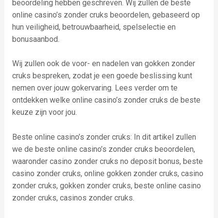
beoordeling hebben geschreven. Wij zullen de beste
online casino’s zonder cruks beoordelen, gebaseerd op
hun veiligheid, betrouwbaarheid, spelselectie en
bonusaanbod.
Wij zullen ook de voor- en nadelen van gokken zonder
cruks bespreken, zodat je een goede beslissing kunt
nemen over jouw gokervaring. Lees verder om te
ontdekken welke online casino’s zonder cruks de beste
keuze zijn voor jou.
Beste online casino’s zonder cruks: In dit artikel zullen
we de beste online casino’s zonder cruks beoordelen,
waaronder casino zonder cruks no deposit bonus, beste
casino zonder cruks, online gokken zonder cruks, casino
zonder cruks, gokken zonder cruks, beste online casino
zonder cruks, casinos zonder cruks.