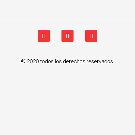
F
I
W
a
n
h
c
s
a
e
t
t
b
a
s
o
g
a
© 2020 todos los derechos reservados.
o
r
p
k
a
p
m