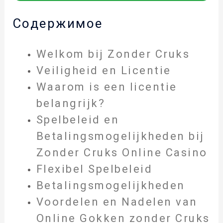
Содержимое
Welkom bij Zonder Cruks
Veiligheid en Licentie
Waarom is een licentie
belangrijk?
Spelbeleid en
Betalingsmogelijkheden bij
Zonder Cruks Online Casino
Flexibel Spelbeleid
Betalingsmogelijkheden
Voordelen en Nadelen van
Online Gokken zonder Cruks