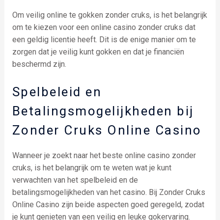
Om veilig online te gokken zonder cruks, is het belangrijk
om te kiezen voor een online casino zonder cruks dat
een geldig licentie heeft. Dit is de enige manier om te
zorgen dat je veilig kunt gokken en dat je financiën
beschermd zijn.
Spelbeleid en
Betalingsmogelijkheden bij
Zonder Cruks Online Casino
Wanneer je zoekt naar het beste online casino zonder
cruks, is het belangrijk om te weten wat je kunt
verwachten van het spelbeleid en de
betalingsmogelijkheden van het casino. Bij Zonder Cruks
Online Casino zijn beide aspecten goed geregeld, zodat
je kunt genieten van een veilig en leuke gokervaring.