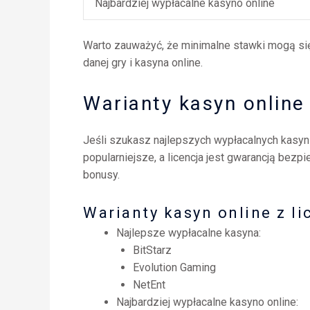
Najbardziej wypłacalne kasyno online
Warto zauważyć, że minimalne stawki mogą się 
danej gry i kasyna online.
Warianty kasyn online 
Jeśli szukasz najlepszych wypłacalnych kasyn
popularniejsze, a licencja jest gwarancją bezpie
bonusy.
Warianty kasyn online z l
Najlepsze wypłacalne kasyna:
BitStarz
Evolution Gaming
NetEnt
Najbardziej wypłacalne kasyno online: