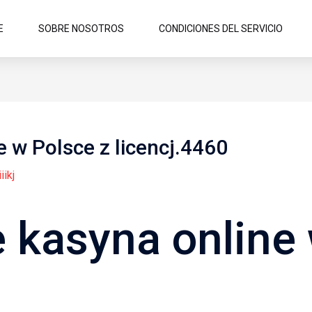
E
SOBRE NOSOTROS
CONDICIONES DEL SERVICIO
 w Polsce z licencj.4460
iikj
 kasyna online 