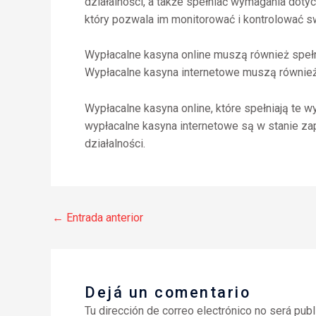
działalności, a także spełniać wymagania dot
który pozwala im monitorować i kontrolować sw
Wypłacalne kasyna online muszą również spełn
Wypłacalne kasyna internetowe muszą również p
Wypłacalne kasyna online, które spełniają te
wypłacalne kasyna internetowe są w stanie za
działalności.
←
Entrada anterior
Dejá un comentario
Tu dirección de correo electrónico no será publ