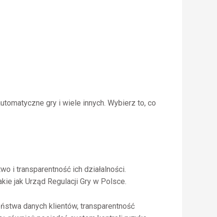
automatyczne gry i wiele innych. Wybierz to, co
o i transparentność ich działalności.
kie jak Urząd Regulacji Gry w Polsce.
ństwa danych klientów, transparentność