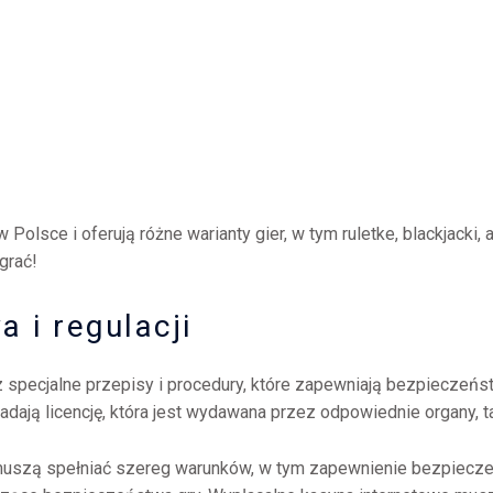
 Polsce i oferują różne warianty gier, w tym ruletke, blackjacki, 
 grać!
 i regulacji
specjalne przepisy i procedury, które zapewniają bezpieczeństw
dają licencję, która jest wydawana przez odpowiednie organy, ta
 muszą spełniać szereg warunków, w tym zapewnienie bezpiecze