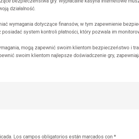
yczące bezpieczeństwa gry. Wypłacalne kasyna internetowe musz
oją działalność.
iać wymagania dotyczące finansów, w tym zapewnienie bezpiecz
osiadać system kontroli płatności, który pozwala im monitorowa
 wymagania, mogą zapewnić swoim klientom bezpieczeństwo i tra
pewnić swoim klientom najlepsze doświadczenie gry, zapewniaj
icada.
Los campos obligatorios están marcados con
*