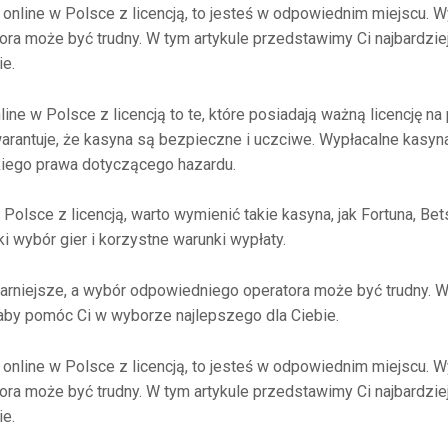
online w Polsce z licencją, to jesteś w odpowiednim miejscu. 
ra może być trudny. W tym artykule przedstawimy Ci najbardziej
ie.
ine w Polsce z licencją to te, które posiadają ważną licencję 
antuje, że kasyna są bezpieczne i uczciwe. Wypłacalne kasyna i
iego prawa dotyczącego hazardu.
olsce z licencją, warto wymienić takie kasyna, jak Fortuna, Bets
ki wybór gier i korzystne warunki wypłaty.
arniejsze, a wybór odpowiedniego operatora może być trudny. W 
 aby pomóc Ci w wyborze najlepszego dla Ciebie.
online w Polsce z licencją, to jesteś w odpowiednim miejscu. 
ra może być trudny. W tym artykule przedstawimy Ci najbardziej
ie.