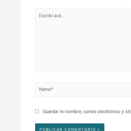
Escribí
acá...
Name*
Guardar mi nombre, correo electrónico y si