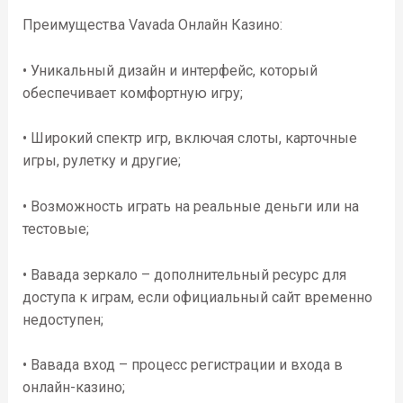
Преимущества Vavada Онлайн Казино:
• Уникальный дизайн и интерфейс, который
обеспечивает комфортную игру;
• Широкий спектр игр, включая слоты, карточные
игры, рулетку и другие;
• Возможность играть на реальные деньги или на
тестовые;
• Вавада зеркало – дополнительный ресурс для
доступа к играм, если официальный сайт временно
недоступен;
• Вавада вход – процесс регистрации и входа в
онлайн-казино;