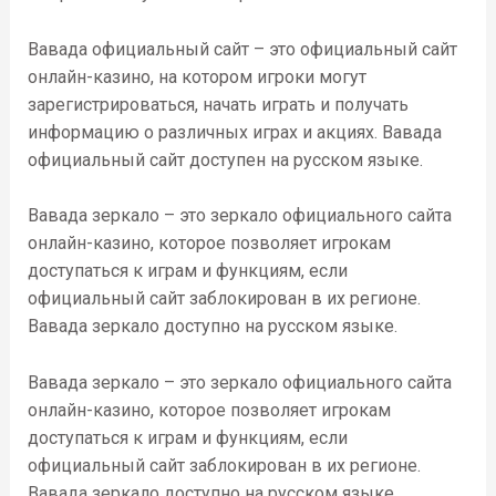
Вавада официальный сайт – это официальный сайт
онлайн-казино, на котором игроки могут
зарегистрироваться, начать играть и получать
информацию о различных играх и акциях. Вавада
официальный сайт доступен на русском языке.
Вавада зеркало – это зеркало официального сайта
онлайн-казино, которое позволяет игрокам
доступаться к играм и функциям, если
официальный сайт заблокирован в их регионе.
Вавада зеркало доступно на русском языке.
Вавада зеркало – это зеркало официального сайта
онлайн-казино, которое позволяет игрокам
доступаться к играм и функциям, если
официальный сайт заблокирован в их регионе.
Вавада зеркало доступно на русском языке.