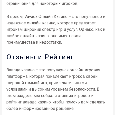
ограничения для некоторых игроков;
В целом, Vavada Онлайн Казино – это популярное и
надежное онлайн-казино, которое предлагает
игрокам широкий спектр игр и услуг. Однако, как и
любое онлайн-казино, оно имеет свои
преимущества и недостатки.
Отзывы и Рейтинг
Вавада казино – это популярная онлайн-игровая
платформа, которая привлекает игроков своей
широкой гаммой игр, привлекательными
условиями и высоким уровнем безопасности. В
этом разделе мы собрали отзывы игроков и
рейтинг вавада казино, чтобы помочь вам сделать
более информированное решение.