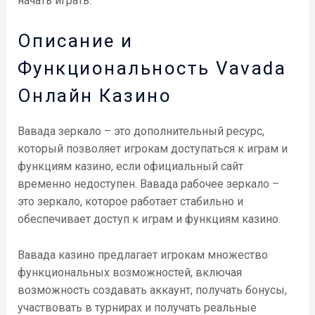
начать играть.
Описание и
Функциональность Vavada
Онлайн Казино
Вавада зеркало – это дополнительный ресурс,
который позволяет игрокам доступаться к играм и
функциям казино, если официальный сайт
временно недоступен. Вавада рабочее зеркало –
это зеркало, которое работает стабильно и
обеспечивает доступ к играм и функциям казино.
Вавада казино предлагает игрокам множество
функциональных возможностей, включая
возможность создавать аккаунт, получать бонусы,
участвовать в турнирах и получать реальные