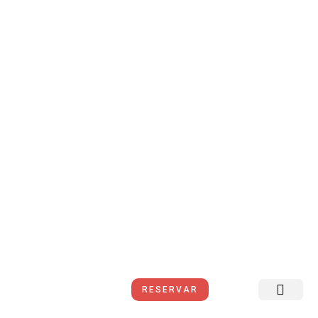
Ir
al
contenido
RESERVAR
Reservas Online
Sobre Nosotros
Condiciones del Servicio