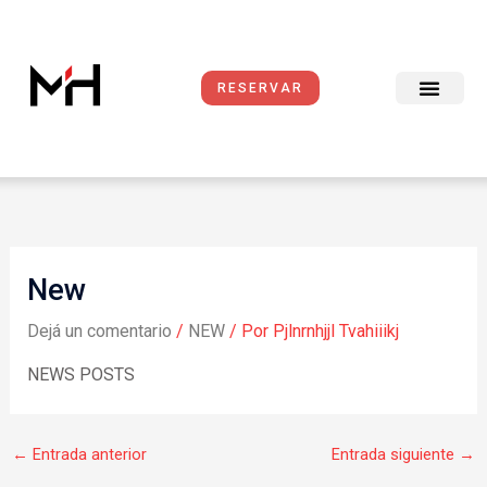
Ir
al
contenido
RESERVAR
New
Dejá un comentario
/
NEW
/ Por
Pjlnrnhjjl Tvahiiikj
NEWS POSTS
←
Entrada anterior
Entrada siguiente
→