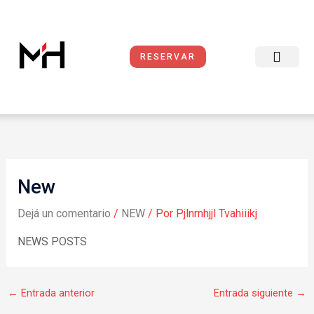
Ir
al
contenido
RESERVAR
Reservas Online
Sobre Nosotros
Condiciones del Servicio
New
Dejá un comentario
/
NEW
/ Por
Pjlnrnhjjl Tvahiiikj
NEWS POSTS
←
Entrada anterior
Entrada siguiente
→