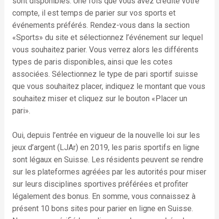
sont disponibles. Une fois que vous avez crédité votre
compte, il est temps de parier sur vos sports et
événements préférés. Rendez-vous dans la section
«Sports» du site et sélectionnez l’événement sur lequel
vous souhaitez parier. Vous verrez alors les différents
types de paris disponibles, ainsi que les cotes
associées. Sélectionnez le type de pari sportif suisse
que vous souhaitez placer, indiquez le montant que vous
souhaitez miser et cliquez sur le bouton «Placer un
pari».
Oui, depuis l’entrée en vigueur de la nouvelle loi sur les
jeux d’argent (LJAr) en 2019, les paris sportifs en ligne
sont légaux en Suisse. Les résidents peuvent se rendre
sur les plateformes agréées par les autorités pour miser
sur leurs disciplines sportives préférées et profiter
légalement des bonus. En somme, vous connaissez à
présent 10 bons sites pour parier en ligne en Suisse.