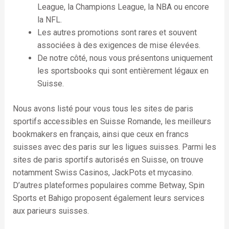
League, la Champions League, la NBA ou encore
la NFL.
Les autres promotions sont rares et souvent
associées à des exigences de mise élevées.
De notre côté, nous vous présentons uniquement
les sportsbooks qui sont entièrement légaux en
Suisse.
Nous avons listé pour vous tous les sites de paris
sportifs accessibles en Suisse Romande, les meilleurs
bookmakers en français, ainsi que ceux en francs
suisses avec des paris sur les ligues suisses. Parmi les
sites de paris sportifs autorisés en Suisse, on trouve
notamment Swiss Casinos, JackPots et mycasino.
D’autres plateformes populaires comme Betway, Spin
Sports et Bahigo proposent également leurs services
aux parieurs suisses.