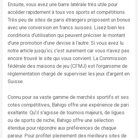
Ensuite, vous avez une barre latérale très utile pour
accéder rapidement à tous vos sports et compétitions.
Très peu de sites de paris étrangers proposent un bonus
avec une conversion en francs suisses. Lisez bien les
conditions d’utilisation qui peuvent préciser le montant
d’une promotion d’une devise à l’autre. Si vous avez lu
notre article jusqu’ici, c’est surement car vous n’avez pas
encore trouvé le site qui vous convient. La Commission
fédérale des maisons de jeu (CFMJ) est l’organisme de
réglementation chargé de superviser les jeux d’argent en
Suisse.
Connu pour sa vaste gamme de marchés sportifs et ses
cotes compétitives, Bahigo offre une expérience de pari
exaltante. Qu’il s’agisse de tournois majeurs, de ligues
ou de sports de niche, Bahigo offre une sélection
étendue pour répondre aux préférences de chaque
parieur. Pour profiter pleinement des meilleurs sites de