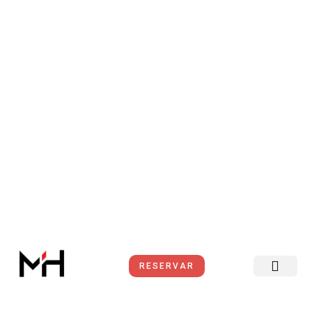
Ir
al
contenido
RESERVAR
Reservas Online
Sobre Nosotros
Condiciones del Servicio