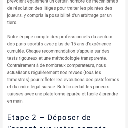
prévoient également un certain nombre de mécanismes
de résolution des litiges pour traiter les plaintes des
joueurs, y compris la possibilité d’un arbitrage par un
tiers.
Notre équipe compte des professionnels du secteur
des paris sportifs avec plus de 15 ans d’expérience
cumulée. Chaque recommandation s’appuie sur des
tests rigoureux et une méthodologie transparente.
Contrairement à de nombreux comparateurs, nous
actualisons régulièrement nos revues (tous les
trimestres) pour refléter les évolutions des plateformes
et du cadre légal suisse. Betclic séduit les parieurs
suisses avec une plateforme épurée et facile à prendre
en main.
Etape 2 – Déposer de