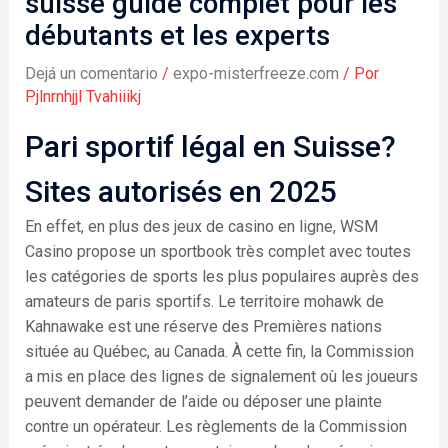
suisse guide complet pour les
débutants et les experts
Dejá un comentario
/
expo-misterfreeze.com
/ Por
Pjlnrnhjjl Tvahiiikj
Pari sportif légal en Suisse?
Sites autorisés en 2025
En effet, en plus des jeux de casino en ligne, WSM
Casino propose un sportbook très complet avec toutes
les catégories de sports les plus populaires auprès des
amateurs de paris sportifs. Le territoire mohawk de
Kahnawake est une réserve des Premières nations
située au Québec, au Canada. À cette fin, la Commission
a mis en place des lignes de signalement où les joueurs
peuvent demander de l’aide ou déposer une plainte
contre un opérateur. Les règlements de la Commission