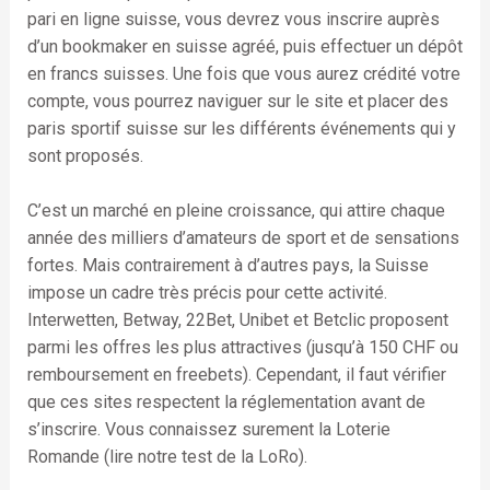
pari en ligne suisse, vous devrez vous inscrire auprès
d’un bookmaker en suisse agréé, puis effectuer un dépôt
en francs suisses. Une fois que vous aurez crédité votre
compte, vous pourrez naviguer sur le site et placer des
paris sportif suisse sur les différents événements qui y
sont proposés.
C’est un marché en pleine croissance, qui attire chaque
année des milliers d’amateurs de sport et de sensations
fortes. Mais contrairement à d’autres pays, la Suisse
impose un cadre très précis pour cette activité.
Interwetten, Betway, 22Bet, Unibet et Betclic proposent
parmi les offres les plus attractives (jusqu’à 150 CHF ou
remboursement en freebets). Cependant, il faut vérifier
que ces sites respectent la réglementation avant de
s’inscrire. Vous connaissez surement la Loterie
Romande (lire notre test de la LoRo).