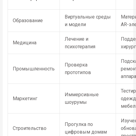
Виртуальные среды
Матер
Образование
и модели
AR-эл
Лечение и
Подде
Медицина
психотерапия
хирур
Подск
Проверка
Промышленность
ремон
прототипов
аппар
Тести
Иммерсивные
Маркетинг
одежд
шоурумы
мебел
Изуче
Прогулка по
Строительство
обнов
цифровым домам
прост