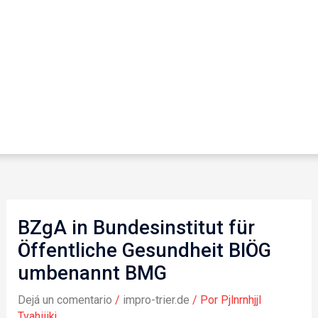
BZgA in Bundesinstitut für
Öffentliche Gesundheit BIÖG
umbenannt BMG
Dejá un comentario
/
impro-trier.de
/ Por
Pjlnrnhjjl
Tvahiiikj