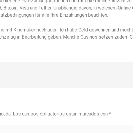
schiedene Fiat-Zahlungsoptionen und fast die gleiche Anzahl von
tcoin, Visa und Tether. Unabhängig davon, in welchem Online Ca
atzbedingungen für alle Ihre Einzahlungen beachten.
äche mit Kingmaker hochladen. Ich habe Geld gewonnen und möch
chzeitig in Bearbeitung geben. Manche Casinos setzen zudem Gr
icada.
Los campos obligatorios están marcados con
*