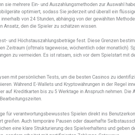
wenn sie mehrere Ein- und Auszahlungsmethoden zur Auswahl habe
bilgeräte optimiert, sodass Sie jederzeit und überall ein flüssi
l innerhalb von 24 Stunden, abhängig von der gewählten Methode
n Ansatz, den die Spieler zu schätzen wissen.
dest- und Höchstauszahlungsbeträge fest. Diese Grenzen besti
 Zeitraum (oftmals tageweise, wöchentlich oder monatlich). Spi
ungen zu vermeiden. Es ist ratsam, sich vor dem Spielstart mit
sen mit persönlichen Tests, um die besten Casinos zu identifiz
iieren. Während E-Wallets und Kryptowährungen in der Regel inn
 auf Kreditkarten bis zu 5 Werktage in Anspruch nehmen. Die A
 Bearbeitungszeiten.
ge für verantwortungsbewusstes Spielen direkt ins Benutzerkonto
ort greifen. Auch temporäre Pausen oder dauerhafte Selbstaussch
hen eine klare Strukturierung des Spielverhaltens und geben dem