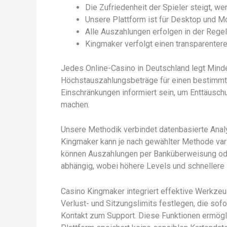
Die Zufriedenheit der Spieler steigt, 
Unsere Plattform ist für Desktop und Mo
Alle Auszahlungen erfolgen in der Rege
Kingmaker verfolgt einen transparentere
Jedes Online-Casino in Deutschland legt Min
Höchstauszahlungsbeträge für einen bestimmten
Einschränkungen informiert sein, um Enttäusch
machen.
Unsere Methodik verbindet datenbasierte Analy
Kingmaker kann je nach gewählter Methode var
können Auszahlungen per Banküberweisung oder
abhängig, wobei höhere Levels und schnellere
Casino Kingmaker integriert effektive Werkzeu
Verlust- und Sitzungslimits festlegen, die sof
Kontakt zum Support. Diese Funktionen ermöglic