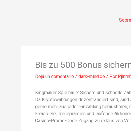
Ir
al
contenido
Sobre
Bis zu 500 Bonus sicher
Dejá un comentario
/
dark-mind.de
/ Por
Pjlnrnh
Kingmaker Spielhalle: Sichere und schnelle Z
Da Kryptowährungen dezentralisiert sind, sind
gerne mehr aus jeder Einzahlung herausholen, 
Freispiele, Treueprämien und laufende Aktione
Casino-Promo-Code Zugang zu exklusiven Vergü