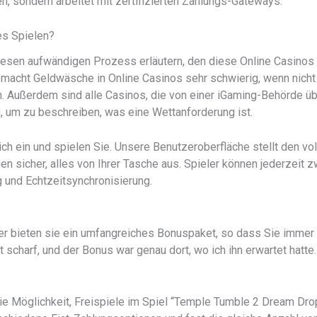
n, sondern arbeitet mit zertifizierten Zahlungs-Gateways.
es Spielen?
esen aufwändigen Prozess erläutern, den diese Online Casinos ei
s macht Geldwäsche in Online Casinos sehr schwierig, wenn nicht
n. Außerdem sind alle Casinos, die von einer iGaming-Behörde üb
eg, um zu beschreiben, was eine Wettanforderung ist.
ich ein und spielen Sie. Unsere Benutzeroberfläche stellt den v
en sicher, alles von Ihrer Tasche aus. Spieler können jederzeit
 und Echtzeitsynchronisierung.
ler bieten sie ein umfangreiches Bonuspaket, so dass Sie imme
t scharf, und der Bonus war genau dort, wo ich ihn erwartet hatt
die Möglichkeit, Freispiele im Spiel “Temple Tumble 2 Dream Dro