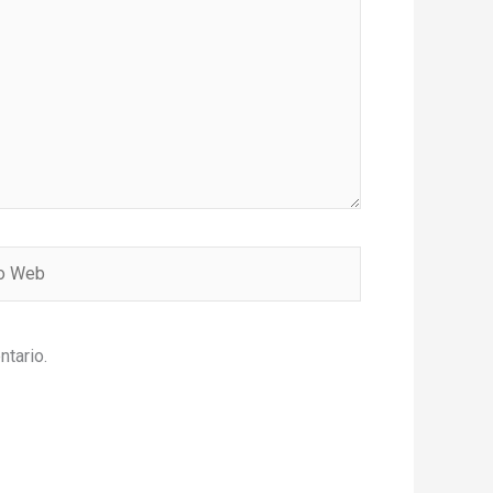
ntario.