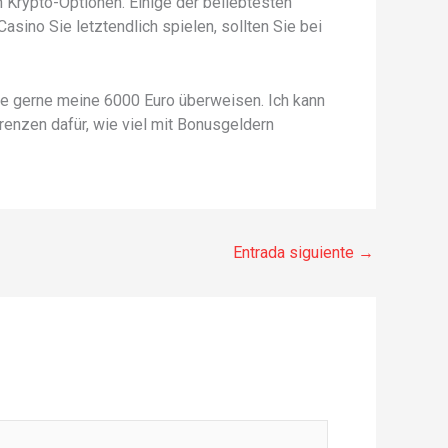
 Krypto-Optionen. Einige der beliebtesten
sino Sie letztendlich spielen, sollten Sie bei
te gerne meine 6000 Euro überweisen. Ich kann
enzen dafür, wie viel mit Bonusgeldern
Entrada siguiente
→