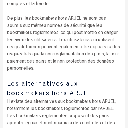
comptes et la fraude.
De plus, les bookmakers hors ARJEL ne sont pas
soumis aux mêmes normes de sécurité que les
bookmakers réglementés, ce qui peut mettre en danger
les avoir des utilisateurs. Les utilisateurs qui utilisent
ces plateformes peuvent également être exposés à des
risques tels que la non-réglamentation des paris, la non-
paiement des gains et la non-protection des données
personnelles.
Les alternatives aux
bookmakers hors ARJEL
Il existe des alternatives aux bookmakers hors ARJEL,
notamment les bookmakers réglementés par l’ARJEL.
Les bookmakers réglementés proposent des paris
sportifs légaux et sont soumis à des contrôles et des