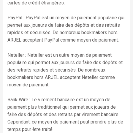
cartes de crédit étrangères.
PayPal : PayPal est un moyen de paiement populaire qui
permet aux joueurs de faire des dépôts et des retraits
rapides et sécurisés. De nombreux bookmakers hors
ARJEL acceptent PayPal comme moyen de paiement.
Neteller : Neteller est un autre moyen de paiement
populaire qui permet aux joueurs de faire des dépôts et
des retraits rapides et sécurisés. De nombreux
bookmakers hors ARJEL acceptent Neteller comme
moyen de paiement.
Bank Wire : Le virement bancaire est un moyen de
paiement plus traditionnel qui permet aux joueurs de
faire des dépôts et des retraits par virement bancaire.
Cependant, ce moyen de paiement peut prendre plus de
temps pour être traité.