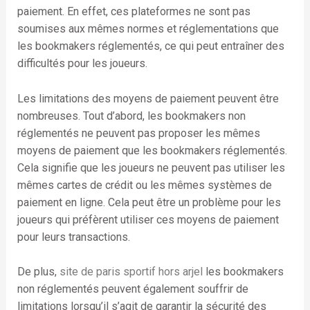
paiement. En effet, ces plateformes ne sont pas
soumises aux mêmes normes et réglementations que
les bookmakers réglementés, ce qui peut entraîner des
difficultés pour les joueurs.
Les limitations des moyens de paiement peuvent être
nombreuses. Tout d’abord, les bookmakers non
réglementés ne peuvent pas proposer les mêmes
moyens de paiement que les bookmakers réglementés.
Cela signifie que les joueurs ne peuvent pas utiliser les
mêmes cartes de crédit ou les mêmes systèmes de
paiement en ligne. Cela peut être un problème pour les
joueurs qui préfèrent utiliser ces moyens de paiement
pour leurs transactions.
De plus,
site de paris sportif hors arjel
les bookmakers
non réglementés peuvent également souffrir de
limitations lorsqu’il s’agit de garantir la sécurité des