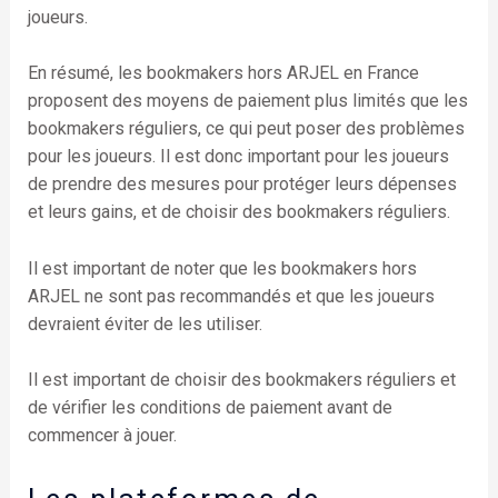
joueurs.
En résumé, les bookmakers hors ARJEL en France
proposent des moyens de paiement plus limités que les
bookmakers réguliers, ce qui peut poser des problèmes
pour les joueurs. Il est donc important pour les joueurs
de prendre des mesures pour protéger leurs dépenses
et leurs gains, et de choisir des bookmakers réguliers.
Il est important de noter que les bookmakers hors
ARJEL ne sont pas recommandés et que les joueurs
devraient éviter de les utiliser.
Il est important de choisir des bookmakers réguliers et
de vérifier les conditions de paiement avant de
commencer à jouer.