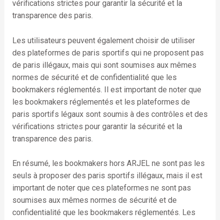
vérifications strictes pour garantir la sécurité et la
transparence des paris.
Les utilisateurs peuvent également choisir de utiliser
des plateformes de paris sportifs qui ne proposent pas
de paris illégaux, mais qui sont soumises aux mêmes
normes de sécurité et de confidentialité que les
bookmakers réglementés. Il est important de noter que
les bookmakers réglementés et les plateformes de
paris sportifs légaux sont soumis à des contrôles et des
vérifications strictes pour garantir la sécurité et la
transparence des paris.
En résumé, les bookmakers hors ARJEL ne sont pas les
seuls à proposer des paris sportifs illégaux, mais il est
important de noter que ces plateformes ne sont pas
soumises aux mêmes normes de sécurité et de
confidentialité que les bookmakers réglementés. Les