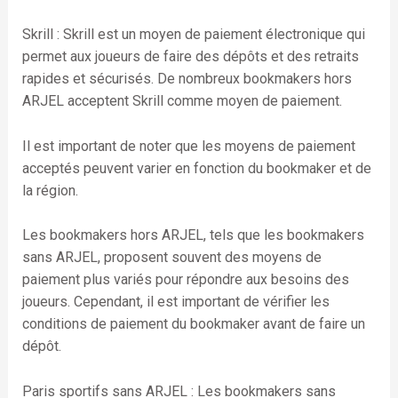
Skrill : Skrill est un moyen de paiement électronique qui
permet aux joueurs de faire des dépôts et des retraits
rapides et sécurisés. De nombreux bookmakers hors
ARJEL acceptent Skrill comme moyen de paiement.
Il est important de noter que les moyens de paiement
acceptés peuvent varier en fonction du bookmaker et de
la région.
Les bookmakers hors ARJEL, tels que les bookmakers
sans ARJEL, proposent souvent des moyens de
paiement plus variés pour répondre aux besoins des
joueurs. Cependant, il est important de vérifier les
conditions de paiement du bookmaker avant de faire un
dépôt.
Paris sportifs sans ARJEL : Les bookmakers sans