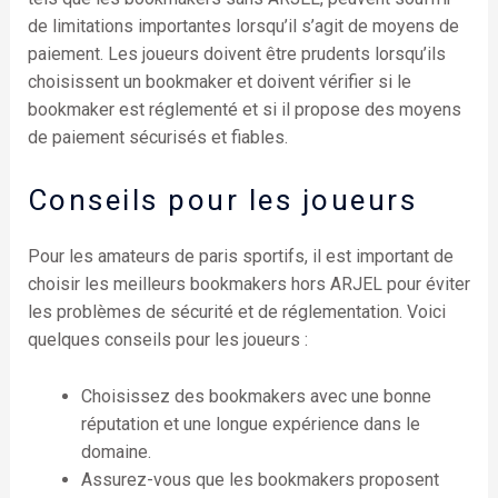
de limitations importantes lorsqu’il s’agit de moyens de
paiement. Les joueurs doivent être prudents lorsqu’ils
choisissent un bookmaker et doivent vérifier si le
bookmaker est réglementé et si il propose des moyens
de paiement sécurisés et fiables.
Conseils pour les joueurs
Pour les amateurs de paris sportifs, il est important de
choisir les meilleurs bookmakers hors ARJEL pour éviter
les problèmes de sécurité et de réglementation. Voici
quelques conseils pour les joueurs :
Choisissez des bookmakers avec une bonne
réputation et une longue expérience dans le
domaine.
Assurez-vous que les bookmakers proposent