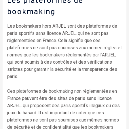
Les plateformes de
bookmaking
Les bookmakers hors ARJEL sont des plateformes de
paris sportifs sans licence ARJEL, qui ne sont pas
réglementées en France. Cela signifie que ces
plateformes ne sont pas soumises aux mêmes règles et
normes que les bookmakers réglementés par l’ARJEL,
qui sont soumis à des contrôles et des vérifications
strictes pour garantir la sécurité et la transparence des
paris.
Ces plateformes de bookmaking non réglementées en
France peuvent être des sites de paris sans licence
ARJEL, qui proposent des paris sportifs illégaux ou des
jeux de hasard. Il est important de noter que ces
plateformes ne sont pas soumises aux mêmes normes
de sécurité et de confidentialité que les bookmakers