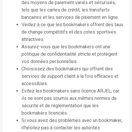
des moyens de paiement variés et sécurisés,
tels que les cartes de crédit, les transferts
bancaires et les services de paiement en ligne.
Veillez à ce que les bookmakers offrent des taux
de change compétitifs et des cotes sportives
attractives.
Assurez-vous que les bookmakers ont une
politique de confidentialité stricte et protègent
vos données personnelles.
Choisissez des bookmakers qui offrent des
services de support client à la fois efficaces et
accessibles.
Evitez les bookmakers sans licence ARJEL, car
ils ne sont pas soumis aux mêmes normes de
sécurité et de réglementation que les
bookmakers licenciés.
Si vous avez des problèmes avec un bookmaker,
n’hésitez pas à contacter les autorités