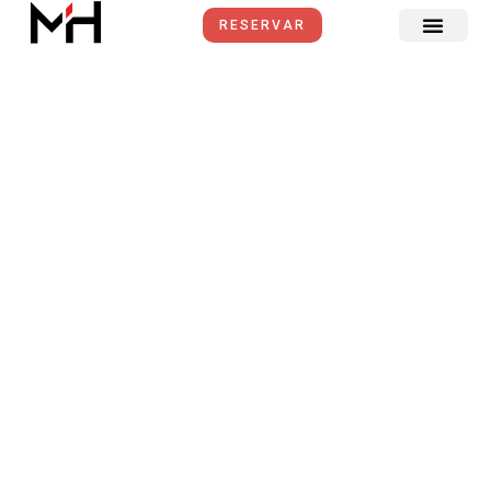
RESERVAR