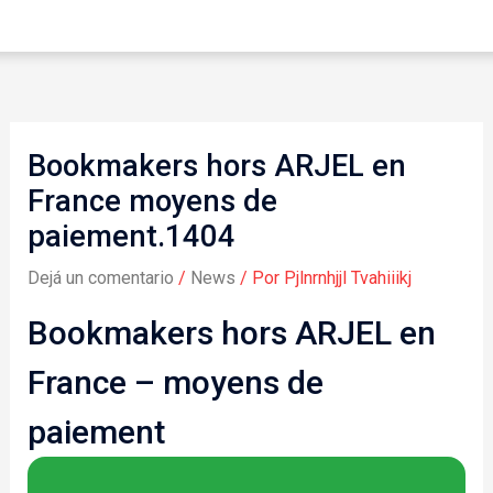
Bookmakers hors ARJEL en
France moyens de
paiement.1404
Dejá un comentario
/
News
/ Por
Pjlnrnhjjl Tvahiiikj
Bookmakers hors ARJEL en
France – moyens de
paiement