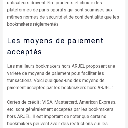
utilisateurs doivent être prudents et choisir des
plateformes de paris sportifs qui sont soumises aux
mêmes normes de sécurité et de confidentialité que les
bookmakers réglementés.
Les moyens de paiement
acceptés
Les meilleurs bookmakers hors ARJEL proposent une
variété de moyens de paiement pour faciliter les
transactions. Voici quelques-uns des moyens de
paiement acceptés par les bookmakers hors ARJEL :
Cartes de crédit : VISA, Mastercard, American Express,
etc. sont généralement acceptés par les bookmakers
hors ARJEL. Il est important de noter que certains
bookmakers peuvent avoir des restrictions sur les