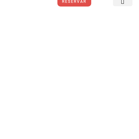
RESERVAR
Reservas Online
Sobre Nosotros
Condiciones del Servicio