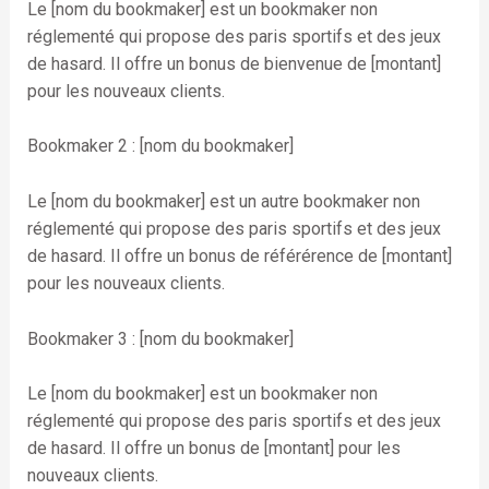
Le [nom du bookmaker] est un bookmaker non
réglementé qui propose des paris sportifs et des jeux
de hasard. Il offre un bonus de bienvenue de [montant]
pour les nouveaux clients.
Bookmaker 2 : [nom du bookmaker]
Le [nom du bookmaker] est un autre bookmaker non
réglementé qui propose des paris sportifs et des jeux
de hasard. Il offre un bonus de référérence de [montant]
pour les nouveaux clients.
Bookmaker 3 : [nom du bookmaker]
Le [nom du bookmaker] est un bookmaker non
réglementé qui propose des paris sportifs et des jeux
de hasard. Il offre un bonus de [montant] pour les
nouveaux clients.