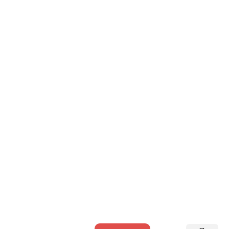
Ir
al
contenido