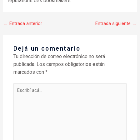
réputations des bookmakers.
←
Entrada anterior
Entrada siguiente
→
Dejá un comentario
Tu dirección de correo electrónico no será
publicada.
Los campos obligatorios están
marcados con
*
Escribí
acá...