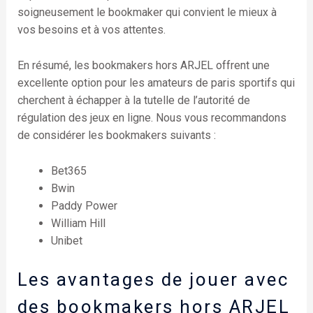
soigneusement le bookmaker qui convient le mieux à
vos besoins et à vos attentes.
En résumé, les bookmakers hors ARJEL offrent une
excellente option pour les amateurs de paris sportifs qui
cherchent à échapper à la tutelle de l’autorité de
régulation des jeux en ligne. Nous vous recommandons
de considérer les bookmakers suivants :
Bet365
Bwin
Paddy Power
William Hill
Unibet
Les avantages de jouer avec
des bookmakers hors ARJEL