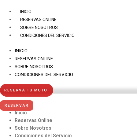
Ir
al
INICIO
contenido
RESERVAS ONLINE
SOBRE NOSOTROS
CONDICIONES DEL SERVICIO
INICIO
RESERVAS ONLINE
SOBRE NOSOTROS
CONDICIONES DEL SERVICIO
RESERVÁ TU MOTO
RESERVAR
Inicio
Reservas Online
Sobre Nosotros
Condiciones del Servicio