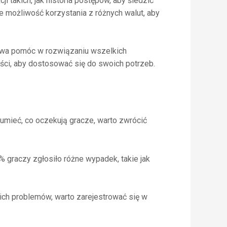
 takich, jak historia postępów, aby śledzić
je możliwość korzystania z różnych walut, aby
otowa pomóc w rozwiązaniu wszelkich
ści, aby dostosować się do swoich potrzeb.
umieć, co oczekują gracze, warto zwrócić
 graczy zgłosiło różne wypadek, takie jak
ich problemów, warto zarejestrować się w