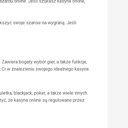
zardu online. Jeśli szukasz kasyna online,
ększyć swoje szanse na wygraną. Jeśli
Zawiera bogaty wybór gier, a także funkcje,
 Ci w znalezieniu swojego idealnego kasyna.
letka, blackjack, poker, a także wiele innych.
yć, że kasyna online są regulowane przez