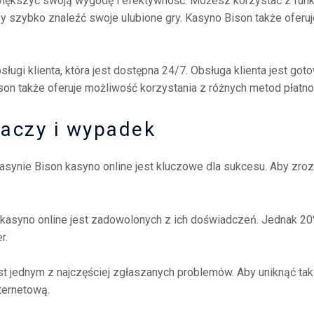
iększyć swoją wygodę i efektywność. Możesz korzystać z funkcji
aby szybko znaleźć swoje ulubione gry. Kasyno Bison także oferu
ługi klienta, która jest dostępna 24/7. Obsługa klienta jest g
son także oferuje możliwość korzystania z różnych metod płatno
aczy i wypadek
synie Bison kasyno online jest kluczowe dla sukcesu. Aby zroz
 kasyno online jest zadowolonych z ich doświadczeń. Jednak 20%
r.
st jednym z najczęściej zgłaszanych problemów. Aby uniknąć tak
ternetową.