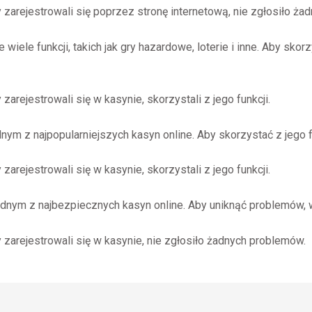
y zarejestrowali się poprzez stronę internetową, nie zgłosiło 
wiele funkcji, takich jak gry hazardowe, loterie i inne. Aby skorz
zarejestrowali się w kasynie, skorzystali z jego funkcji.
nym z najpopularniejszych kasyn online. Aby skorzystać z jego f
zarejestrowali się w kasynie, skorzystali z jego funkcji.
ednym z najbezpiecznych kasyn online. Aby uniknąć problemów, w
 zarejestrowali się w kasynie, nie zgłosiło żadnych problemów.