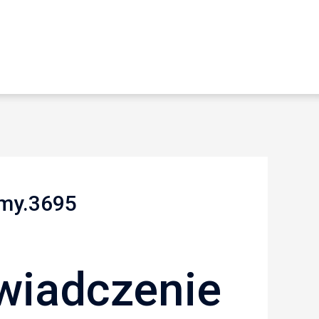
rmy.3695
świadczenie