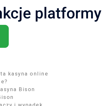
nkcje platformy
ta kasyna online
ne?
kasyna Bison
Bison
aczy i wypadek