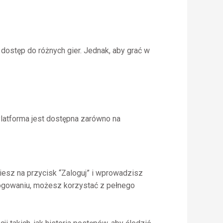
 dostęp do różnych gier. Jednak, aby grać w
Platforma jest dostępna zarówno na
iesz na przycisk “Zaloguj” i wprowadzisz
alogowaniu, możesz korzystać z pełnego