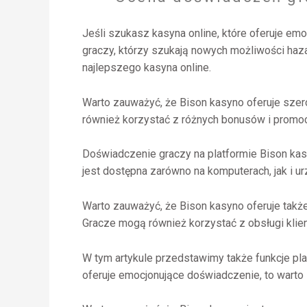
Jeśli szukasz kasyna online, które oferuje em
graczy, którzy szukają nowych możliwości haz
najlepszego kasyna online.
Warto zauważyć, że Bison kasyno oferuje szerok
również korzystać z różnych bonusów i promoc
Doświadczenie graczy na platformie Bison kas
jest dostępna zarówno na komputerach, jak i 
Warto zauważyć, że Bison kasyno oferuje także 
Gracze mogą również korzystać z obsługi klie
W tym artykule przedstawimy także funkcje pl
oferuje emocjonujące doświadczenie, to warto