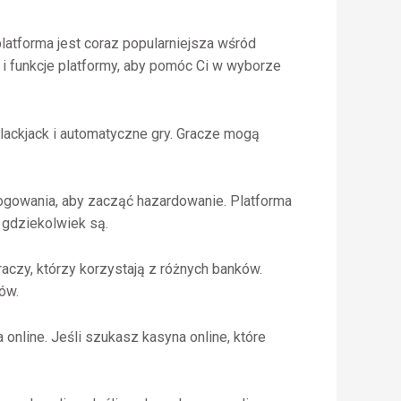
latforma jest coraz popularniejsza wśród
i funkcje platformy, aby pomóc Ci w wyborze
 blackjack i automatyczne gry. Gracze mogą
ogowania, aby zacząć hazardowanie. Platforma
 gdziekolwiek są.
raczy, którzy korzystają z różnych banków.
ów.
nline. Jeśli szukasz kasyna online, które