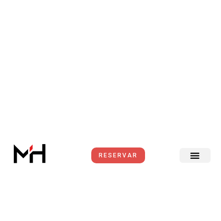
Ir
al
contenido
RESERVAR