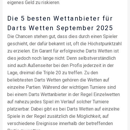
eigenes Geld zu riskieren.
Die 5 besten Wettanbieter für
Darts Wetten September 2025
Die Chancen stehen gut, dass dies durch einen Spieler
geschieht, der dafür bekannt ist, oft die Höchstpunktzahl
zu erzielen. Ein Garant für erfolgreiche Darts Wetten ist
dies jedoch noch lange nicht. Denn selbstverständlich
sind auch Außenseiter bei den Profis jederzeit in der
Lage, dreimal die Triple 20 zu treffen. Zu den
beliebtesten Darts Wetten gehören die Wetten auf
einzelne Partien. Während der wichtigen Turniere sind
bei einem Darts Wettanbieter in der Regel Einzelwetten
auf nahezu jedes Spiel im Verlauf solcher Turniere
platzierbar. Dabei gibt es bei Darts Wetten auf einzelne
Spiele in der Regel zusätzlich die Möglichkeit, auf
verschiedene Ereignisse innerhalb der betreffenden