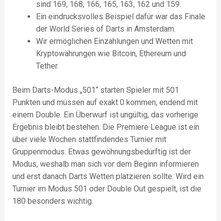
sind 169, 168, 166, 165, 163, 162 und 159.
Ein eindrucksvolles Beispiel dafür war das Finale
der World Series of Darts in Amsterdam.
Wir ermöglichen Einzahlungen und Wetten mit
Kryptowährungen wie Bitcoin, Ethereum und
Tether.
Beim Darts-Modus „501“ starten Spieler mit 501
Punkten und müssen auf exakt 0 kommen, endend mit
einem Double. Ein Überwurf ist ungültig, das vorherige
Ergebnis bleibt bestehen. Die Premiere League ist ein
über viele Wochen stattfindendes Turnier mit
Gruppenmodus. Etwas gewöhnungsbedürftig ist der
Modus, weshalb man sich vor dem Beginn informieren
und erst danach Darts Wetten platzieren sollte. Wird ein
Turnier im Modus 501 oder Double Out gespielt, ist die
180 besonders wichtig.