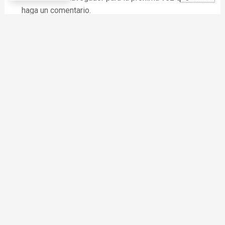
haga un comentario.
F
I
W
a
n
h
c
s
a
e
t
t
b
a
s
o
g
a