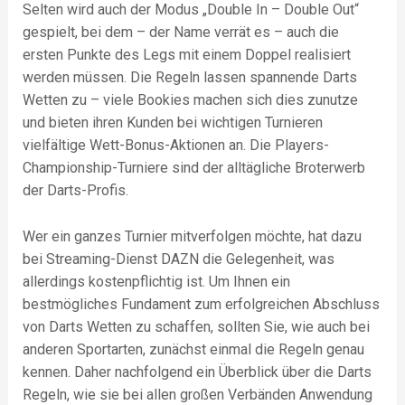
Selten wird auch der Modus „Double In – Double Out“
gespielt, bei dem – der Name verrät es – auch die
ersten Punkte des Legs mit einem Doppel realisiert
werden müssen. Die Regeln lassen spannende Darts
Wetten zu – viele Bookies machen sich dies zunutze
und bieten ihren Kunden bei wichtigen Turnieren
vielfältige Wett-Bonus-Aktionen an. Die Players-
Championship-Turniere sind der alltägliche Broterwerb
der Darts-Profis.
Wer ein ganzes Turnier mitverfolgen möchte, hat dazu
bei Streaming-Dienst DAZN die Gelegenheit, was
allerdings kostenpflichtig ist. Um Ihnen ein
bestmögliches Fundament zum erfolgreichen Abschluss
von Darts Wetten zu schaffen, sollten Sie, wie auch bei
anderen Sportarten, zunächst einmal die Regeln genau
kennen. Daher nachfolgend ein Überblick über die Darts
Regeln, wie sie bei allen großen Verbänden Anwendung