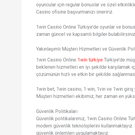
oyuncular için regular bonuslar ve özel etkinlikl
Casino ofisine başvurmanızı öneririz.
1win Casino Online Türkiye’de oyunlar ve bonusl
zaman güncel ve kapsamlı bilgiler bulabilirsiniz
Yakınlaşımlı Müşteri Hizmetleri ve Güvenlik Poli
1win Casino Online
1win türkiye
Türkiye’de müşt
beklenen hizmetleri en iyi şekilde karşılamak 
çözümünün hızlı ve etkin bir şekilde sağlanmas
1win bet, 1win casino, 1 win, 1vin ve 1win giriş 
Müşteri hizmetleri ekibimiz, her zaman en yüks
Güvenlik Politikaları
Güvenlik politikalarımız, 1win Casino Online Türk
modern güvenlik teknolojilerini kullanmaktayız. 
güvenlik önlemleri uygulamaktayız.