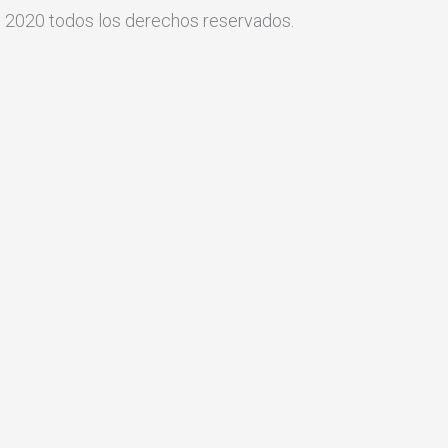
 2020 todos los derechos reservados.