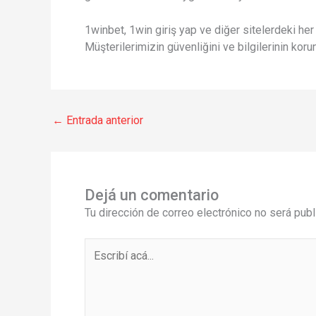
1winbet, 1win giriş yap ve diğer sitelerdeki her 
Müşterilerimizin güvenliğini ve bilgilerinin ko
←
Entrada anterior
Dejá un comentario
Tu dirección de correo electrónico no será publ
Escribí
acá...