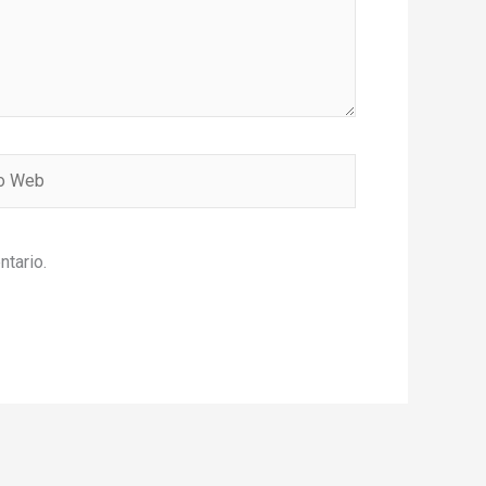
ntario.