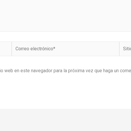
Correo
Sitio
electrónico*
Web
tio web en este navegador para la próxima vez que haga un come