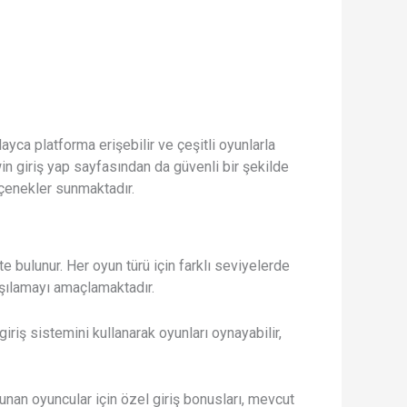
ayca platforma erişebilir ve çeşitli oyunlarla
win giriş yap sayfasından da güvenli bir şekilde
seçenekler sunmaktadır.
e bulunur. Her oyun türü için farklı seviyelerde
arşılamayı amaçlamaktadır.
giriş sistemini kullanarak oyunları oynayabilir,
unan oyuncular için özel giriş bonusları, mevcut