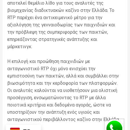
αποτελεί θεμέλιο λίθο για τους αναλυτές της
βιομηχανίας διαδικτυακών καζίνο στην Ελλάδα. Το
RTP παρέχει ένα αντικειμενικό μέτρο για την
αξιολόγηση της γενναιοδωρίας των παιχνιδιών και
την πρόβλεψη της συμπεριφοράς των παικτών,
επηρεάζοντας στρατηγικές ανάπτυξης και
μάρκετινγκ.
Η επιλογή και προώθηση παιχνιδιών με
ανταγωνιστικό RTP όχι μόνο ενισχύει την
εμπιστοσύνη των παικτών, αλλά και συμβάλλει στην
βιωσιμότητα και την κερδοφορία των πλατφορμών.
Οι αναλυτές καλούνται να υιοθετήσουν μια ολιστική
προσέγγιση, ενσωματώνοντας το RTP με άλλα
ποιοτικά κριτήρια και δεδομένα αγοράς, ώστε να
υποστηρίξουν την ανάπτυξη ενός υγιούς και
ανταγωνιστικού περιβάλλοντος καζίνο στην Ελλάδα.