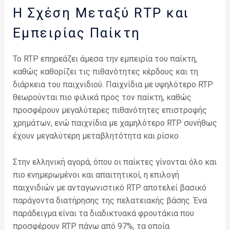
Η Σχέση Μεταξύ RTP και
Εμπειρίας Παίκτη
Το RTP επηρεάζει άμεσα την εμπειρία του παίκτη,
καθώς καθορίζει τις πιθανότητες κέρδους και τη
διάρκεια του παιχνιδιού. Παιχνίδια με υψηλότερο RTP
θεωρούνται πιο φιλικά προς τον παίκτη, καθώς
προσφέρουν μεγαλύτερες πιθανότητες επιστροφής
χρημάτων, ενώ παιχνίδια με χαμηλότερο RTP συνήθως
έχουν μεγαλύτερη μεταβλητότητα και ρίσκο.
Στην ελληνική αγορά, όπου οι παίκτες γίνονται όλο και
πιο ενημερωμένοι και απαιτητικοί, η επιλογή
παιχνιδιών με ανταγωνιστικό RTP αποτελεί βασικό
παράγοντα διατήρησης της πελατειακής βάσης. Ένα
παράδειγμα είναι τα διαδικτυακά φρουτάκια που
προσφέρουν RTP πάνω από 97%, τα οποία