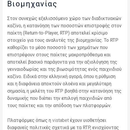
Βιομηχανίας
Στον συνεχώς εξελισσόμενο χώρο των διαδικτυακών
καζίνο, η κατανόηση των ποσοστών επιστροφής στον
παίκτη (Return-to-Player, RTP) αποτελεί κρίσιμο
στοιχείο για τους αναλυτές της βιομηχανίας. Το RTP
καθορίζει το μέσο ποσοστό των χρημάτων που
επιστρέφουν στους παίκτες μακροπρόθεσμα και
αποτελεί βασικό παράγοντα για την αξιολόγηση της
γενναιοδωρίας και της βιωσιμότητας ενός παιχνιδιού
καζίνο. Ειδικά στην ελληνική αγορά, όπου η ρύθμιση
και η διαφάνεια αποκτούν ολοένα και μεγαλύτερη
σημασία, η μελέτη του RTP βοηθά στην κατανόηση της
δυναμικής που διέπει την επιλογή παιχνιδιών από
τους παίκτες και την απόδοση των πλατφορμών.
Πλατφόρμες όπως η
vistabet
έχουν υιοθετήσει
διαφανείς πολιτικές σχετικά με τα RTP, ενισχύοντας