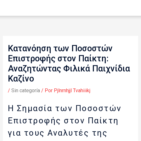
Κατανόηση των Ποσοστών
Επιστροφής στον Παίκτη:
Αναζητώντας Φιλικά Παιχνίδια
Καζίνο
/
Sin categoría
/ Por
Pjlnrnhjjl Tvahiiikj
Η Σημασία των Ποσοστών
Επιστροφής στον Παίκτη
για τους Αναλυτές της