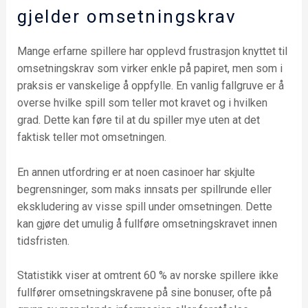
gjelder omsetningskrav
Mange erfarne spillere har opplevd frustrasjon knyttet til
omsetningskrav som virker enkle på papiret, men som i
praksis er vanskelige å oppfylle. En vanlig fallgruve er å
overse hvilke spill som teller mot kravet og i hvilken
grad. Dette kan føre til at du spiller mye uten at det
faktisk teller mot omsetningen.
En annen utfordring er at noen casinoer har skjulte
begrensninger, som maks innsats per spillrunde eller
ekskludering av visse spill under omsetningen. Dette
kan gjøre det umulig å fullføre omsetningskravet innen
tidsfristen.
Statistikk viser at omtrent 60 % av norske spillere ikke
fullfører omsetningskravene på sine bonuser, ofte på