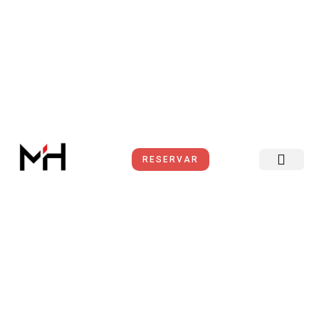
Ir
al
contenido
RESERVAR
Reservas Online
Sobre Nosotros
Condiciones del Servicio