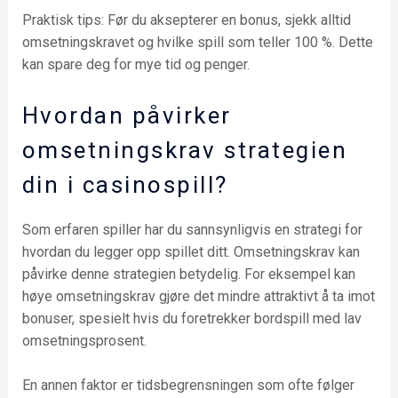
Praktisk tips: Før du aksepterer en bonus, sjekk alltid
omsetningskravet og hvilke spill som teller 100 %. Dette
kan spare deg for mye tid og penger.
Hvordan påvirker
omsetningskrav strategien
din i casinospill?
Som erfaren spiller har du sannsynligvis en strategi for
hvordan du legger opp spillet ditt. Omsetningskrav kan
påvirke denne strategien betydelig. For eksempel kan
høye omsetningskrav gjøre det mindre attraktivt å ta imot
bonuser, spesielt hvis du foretrekker bordspill med lav
omsetningsprosent.
En annen faktor er tidsbegrensningen som ofte følger