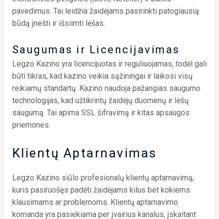
pavedimus. Tai leidžia žaidėjams pasirinkti patogiausią
būdą įnešti ir išsiimti lėšas.
Saugumas ir Licencijavimas
Legzo Kazino yra licencijuotas ir reguliuojamas, todėl gali
būti tikras, kad kazino veikia sąžiningai ir laikosi visų
reikiamų standartų. Kazino naudoja pažangias saugumo
technologijas, kad užtikrintų žaidėjų duomenų ir lėšų
saugumą. Tai apima SSL šifravimą ir kitas apsaugos
priemones.
Klientų Aptarnavimas
Legzo Kazino siūlo profesionalų klientų aptarnavimą,
kuris pasiruošęs padėti žaidėjams kilus bet kokiems
klausimams ar problemoms. Klientų aptarnavimo
komanda yra pasiekiama per įvairius kanalus, įskaitant