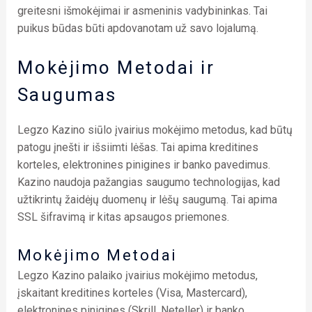
greitesni išmokėjimai ir asmeninis vadybininkas. Tai
puikus būdas būti apdovanotam už savo lojalumą.
Mokėjimo Metodai ir
Saugumas
Legzo Kazino siūlo įvairius mokėjimo metodus, kad būtų
patogu įnešti ir išsiimti lėšas. Tai apima kreditines
korteles, elektronines pinigines ir banko pavedimus.
Kazino naudoja pažangias saugumo technologijas, kad
užtikrintų žaidėjų duomenų ir lėšų saugumą. Tai apima
SSL šifravimą ir kitas apsaugos priemones.
Mokėjimo Metodai
Legzo Kazino palaiko įvairius mokėjimo metodus,
įskaitant kreditines korteles (Visa, Mastercard),
elektronines pinigines (Skrill, Neteller) ir banko