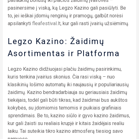
patrauklių bonusų iki plačios žaidimų įvairovės –
pasinersime į viską, ką Legzo Kazino gali pasiūlyti. Be
to, jei ieškai įdomių renginių ir pramogų, galbūt norėsi
apsilankyti
fleafestival.lt
, kur gali rasti įvairių užsiėmimų.
Legzo Kazino: Žaidimų
Asortimentas ir Platforma
Legzo Kazino didžiuojasi plačiu žaidimų pasirinkimu,
kuris tenkina įvairius skonius. Čia rasi viską – nuo
klasikinių lošimo automatų iki naujausių ir populiariausių
žaidimų. Kazino bendradarbiauja su geriausiais žaidimų
tiekėjais, todėl gali būti tikras, kad žaidimai bus aukštos
kokybės, su įdomiomis temomis ir puikiais grafiniais
sprendimais. Be to, kazino siūlo ir gyvo kazino žaidimus,
kur gali žaisti su realiais krupjė ir kitais žaidėjais realiu
laiku. Tai suteikia tikro kazino atmosferą tiesiog savo
namuose.