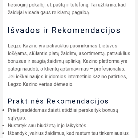
tiesioginį pokalbį, el. paštą ir telefoną. Tai užtikrina, kad
žaidėjai visada gaus reikiamą pagalbą.
Išvados ir Rekomendacijos
Legzo Kazino yra patrauklus pasirinkimas Lietuvos
lošėjams, siūlantis platų žaidimų asortimentą, patrauklius
bonusus ir saugią žaidimų aplinką. Kazino platforma yra
patogi naudoti, o klientų aptarnavimas – profesionalus.
Jei ieškai naujos ir įdomios internetinio kazino patirties,
Legzo Kazino vertas dėmesio.
Praktinės Rekomendacijos
Prieš pradėdamas žaisti, atidžiai perskaityk bonusų
sąlygas.
Nustatyk sau biudžetą ir jo laikykitės.
Išbandyk įvairius žaidimus, kad rastum tau tinkamiausius.