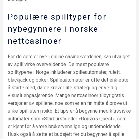
Populære spilltyper for
nybegynnere i norske
nettcasinoer
For de som er nye i online casino-verdenen, kan utvalget
av spill virke overveldende. De mest populære
spilltypene i Norge inkluderer spilleautomater, rulett,
blackjack og poker. Spilleautomater er ofte det enkleste
å starte med, da de krever lite strategi og er veldig
visuelt engasjerende. Mange nettcasinoer tilbyr gratis
versjoner av spillene, noe som er en fin måte å prøve ut
ulike spill uten risiko. Et tips er å begynne med klassiske
automater som «Starburst» eller «Gonzo’s Quest», som
er kjent for å være brukervennlige og underholdende.
Husk også å sette et budsjett før du begynner å spille