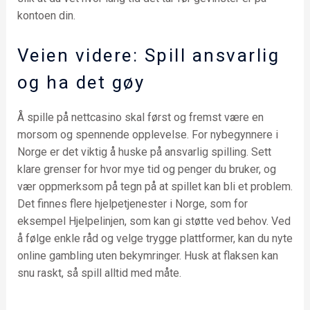
kontoen din.
Veien videre: Spill ansvarlig
og ha det gøy
Å spille på nettcasino skal først og fremst være en
morsom og spennende opplevelse. For nybegynnere i
Norge er det viktig å huske på ansvarlig spilling. Sett
klare grenser for hvor mye tid og penger du bruker, og
vær oppmerksom på tegn på at spillet kan bli et problem.
Det finnes flere hjelpetjenester i Norge, som for
eksempel Hjelpelinjen, som kan gi støtte ved behov. Ved
å følge enkle råd og velge trygge plattformer, kan du nyte
online gambling uten bekymringer. Husk at flaksen kan
snu raskt, så spill alltid med måte.