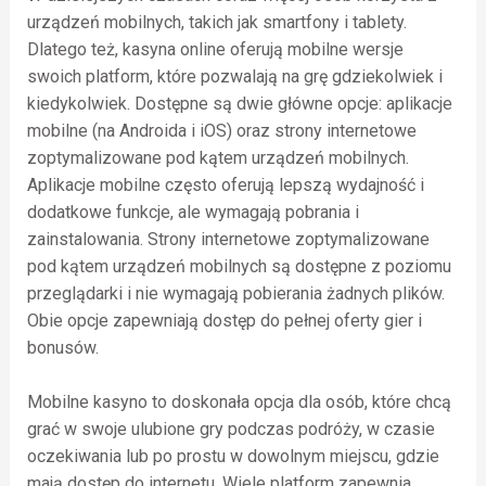
urządzeń mobilnych, takich jak smartfony i tablety.
Dlatego też, kasyna online oferują mobilne wersje
swoich platform, które pozwalają na grę gdziekolwiek i
kiedykolwiek. Dostępne są dwie główne opcje: aplikacje
mobilne (na Androida i iOS) oraz strony internetowe
zoptymalizowane pod kątem urządzeń mobilnych.
Aplikacje mobilne często oferują lepszą wydajność i
dodatkowe funkcje, ale wymagają pobrania i
zainstalowania. Strony internetowe zoptymalizowane
pod kątem urządzeń mobilnych są dostępne z poziomu
przeglądarki i nie wymagają pobierania żadnych plików.
Obie opcje zapewniają dostęp do pełnej oferty gier i
bonusów.
Mobilne kasyno to doskonała opcja dla osób, które chcą
grać w swoje ulubione gry podczas podróży, w czasie
oczekiwania lub po prostu w dowolnym miejscu, gdzie
mają dostęp do internetu. Wiele platform zapewnia