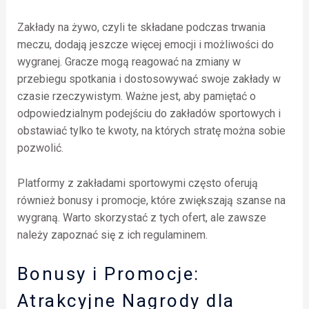
Zakłady na żywo, czyli te składane podczas trwania
meczu, dodają jeszcze więcej emocji i możliwości do
wygranej. Gracze mogą reagować na zmiany w
przebiegu spotkania i dostosowywać swoje zakłady w
czasie rzeczywistym. Ważne jest, aby pamiętać o
odpowiedzialnym podejściu do zakładów sportowych i
obstawiać tylko te kwoty, na których stratę można sobie
pozwolić.
Platformy z zakładami sportowymi często oferują
również bonusy i promocje, które zwiększają szanse na
wygraną. Warto skorzystać z tych ofert, ale zawsze
należy zapoznać się z ich regulaminem.
Bonusy i Promocje:
Atrakcyjne Nagrody dla