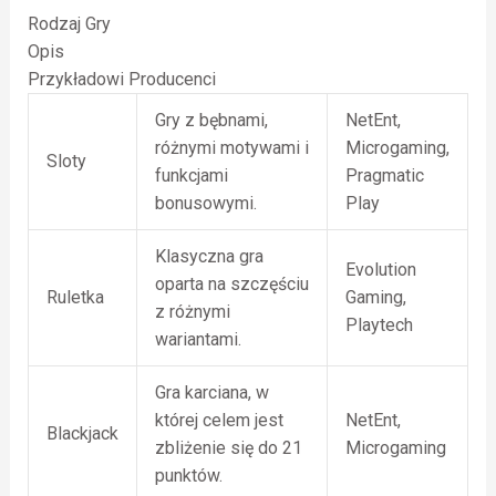
Rodzaj Gry
Opis
Przykładowi Producenci
Gry z bębnami,
NetEnt,
różnymi motywami i
Microgaming,
Sloty
funkcjami
Pragmatic
bonusowymi.
Play
Klasyczna gra
Evolution
oparta na szczęściu
Ruletka
Gaming,
z różnymi
Playtech
wariantami.
Gra karciana, w
której celem jest
NetEnt,
Blackjack
zbliżenie się do 21
Microgaming
punktów.