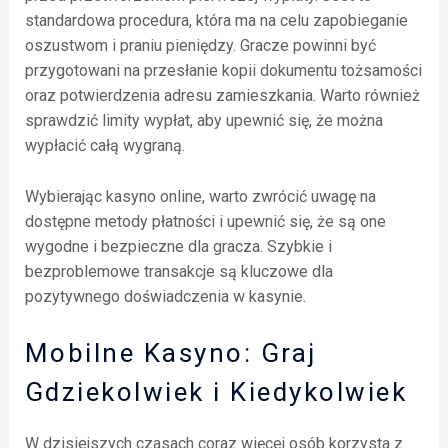
standardowa procedura, która ma na celu zapobieganie
oszustwom i praniu pieniędzy. Gracze powinni być
przygotowani na przesłanie kopii dokumentu tożsamości
oraz potwierdzenia adresu zamieszkania. Warto również
sprawdzić limity wypłat, aby upewnić się, że można
wypłacić całą wygraną.
Wybierając kasyno online, warto zwrócić uwagę na
dostępne metody płatności i upewnić się, że są one
wygodne i bezpieczne dla gracza. Szybkie i
bezproblemowe transakcje są kluczowe dla
pozytywnego doświadczenia w kasynie.
Mobilne Kasyno: Graj
Gdziekolwiek i Kiedykolwiek
W dzisiejszych czasach coraz więcej osób korzysta z