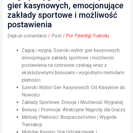
gier kasynowych, emocjonujące
zakłady sportowe i możliwość
postawienia
Dejá un comentario
/
Post
/ Por
Pjlnrnhjjl Tvahiiikj
Zagraj i wygraj: Szeroki wybór gier kasynowych,
emocjonujące zakłady sportowe i możliwość
postawienia na czerwone czekają wraz z
ekskluzywnymi bonusami i wygodnymi metodami
płatności.
Szeroki Wybór Gier Kasynowych: Od Klasyków do
Nowości
Zakłady Sportowe: Emocje i Możliwość Wygranej
Bonusy i Promocje: Atrakcyjne Nagrody dla Graczy
Metody Płatności: Bezpieczeństwo i Wygoda
Transakcji
Mobilne Kasyno: Graj Gdziekolwiek i