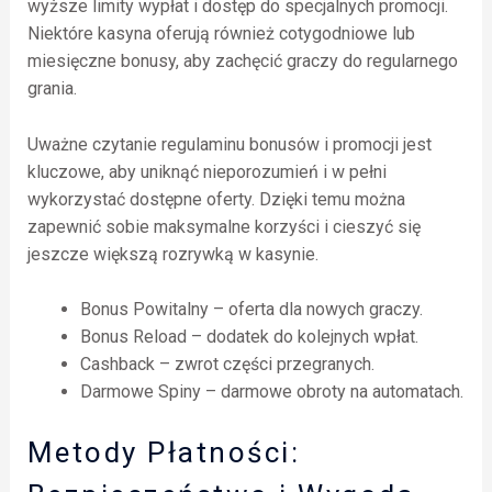
wyższe limity wypłat i dostęp do specjalnych promocji.
Niektóre kasyna oferują również cotygodniowe lub
miesięczne bonusy, aby zachęcić graczy do regularnego
grania.
Uważne czytanie regulaminu bonusów i promocji jest
kluczowe, aby uniknąć nieporozumień i w pełni
wykorzystać dostępne oferty. Dzięki temu można
zapewnić sobie maksymalne korzyści i cieszyć się
jeszcze większą rozrywką w kasynie.
Bonus Powitalny – oferta dla nowych graczy.
Bonus Reload – dodatek do kolejnych wpłat.
Cashback – zwrot części przegranych.
Darmowe Spiny – darmowe obroty na automatach.
Metody Płatności: