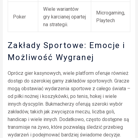
Wiele wariantów
Microgaming,
Poker
gry karcianej opartej
Playtech
na strategii.
Zakłady Sportowe: Emocje i
Możliwość Wygranej
Oprócz gier kasynowych, wiele platform oferuje również
dostęp do szerokiej gamy zakładów sportowych. Gracze
mogą obstawiać wydarzenia sportowe z całego świata –
od piłki nożnej i koszykówki, po tenis, hokej i wiele
innych dyscyplin. Bukmacherzy oferują szeroki wybór
zakładów, takich jak zwycięzca meczu, liczba goli,
handicap i wiele innych. Dodatkowo, często dostępne są
transmisje na żywo, które pozwalają śledzić przebieg
wydarzeń i podejmować bardziej świadome decyzje.