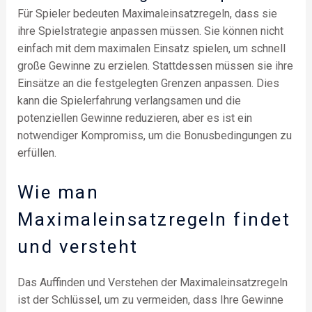
Für Spieler bedeuten Maximaleinsatzregeln, dass sie
ihre Spielstrategie anpassen müssen. Sie können nicht
einfach mit dem maximalen Einsatz spielen, um schnell
große Gewinne zu erzielen. Stattdessen müssen sie ihre
Einsätze an die festgelegten Grenzen anpassen. Dies
kann die Spielerfahrung verlangsamen und die
potenziellen Gewinne reduzieren, aber es ist ein
notwendiger Kompromiss, um die Bonusbedingungen zu
erfüllen.
Wie man
Maximaleinsatzregeln findet
und versteht
Das Auffinden und Verstehen der Maximaleinsatzregeln
ist der Schlüssel, um zu vermeiden, dass Ihre Gewinne