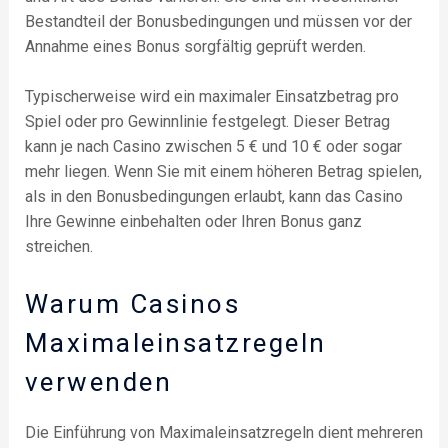
Bestandteil der Bonusbedingungen und müssen vor der
Annahme eines Bonus sorgfältig geprüft werden.
Typischerweise wird ein maximaler Einsatzbetrag pro
Spiel oder pro Gewinnlinie festgelegt. Dieser Betrag
kann je nach Casino zwischen 5 € und 10 € oder sogar
mehr liegen. Wenn Sie mit einem höheren Betrag spielen,
als in den Bonusbedingungen erlaubt, kann das Casino
Ihre Gewinne einbehalten oder Ihren Bonus ganz
streichen.
Warum Casinos
Maximaleinsatzregeln
verwenden
Die Einführung von Maximaleinsatzregeln dient mehreren