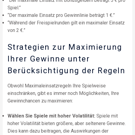
“Der maximale Einsatz mit Bonusgeldern beträgt 5 € pro
Spiel.”
“Der maximale Einsatz pro Gewinnlinie beträgt 1 €.”
“Während der Freispielrunden gilt ein maximaler Einsatz
von 2 €.”
Strategien zur Maximierung
Ihrer Gewinne unter
Berücksichtigung der Regeln
Obwohl Maximaleinsatzregeln Ihre Spielweise
einschränken, gibt es immer noch Möglichkeiten, Ihre
Gewinnchancen zu maximieren:
Wählen Sie Spiele mit hoher Volatilität:
Spiele mit
hoher Volatilität bieten größere, aber seltenere Gewinne.
Dies kann dazu beitragen, die Auswirkungen der