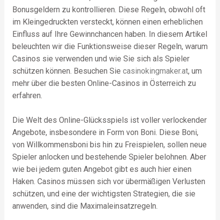
Bonusgeldern zu kontrollieren. Diese Regeln, obwohl oft
im Kleingedruckten versteckt, können einen erheblichen
Einfluss auf Ihre Gewinnchancen haben. In diesem Artikel
beleuchten wir die Funktionsweise dieser Regeln, warum
Casinos sie verwenden und wie Sie sich als Spieler
schützen können. Besuchen Sie
casinokingmaker.at
, um
mehr über die besten Online-Casinos in Österreich zu
erfahren.
Die Welt des Online-Glücksspiels ist voller verlockender
Angebote, insbesondere in Form von Boni. Diese Boni,
von Willkommensboni bis hin zu Freispielen, sollen neue
Spieler anlocken und bestehende Spieler belohnen. Aber
wie bei jedem guten Angebot gibt es auch hier einen
Haken. Casinos müssen sich vor übermäßigen Verlusten
schützen, und eine der wichtigsten Strategien, die sie
anwenden, sind die Maximaleinsatzregeln.