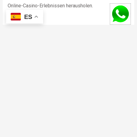
Online-Casino-Erlebnissen herausholen.
ES
←
Entrada anterior
Entrada siguiente
→
F
I
W
a
n
h
c
s
a
e
t
t
b
a
s
o
g
a
© 2020 todos los derechos reservados.
o
r
p
k
a
p