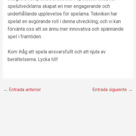
spelutvecklarna skapat en mer engagerande och
underhållande upplevelse för spelarna. Tekniken har
spelat en avgörande roll i denna utveckling, och vi kan
förvänta oss att se ännu mer innovativa och spännande
spel i framtiden.
Kom ihåg att spela ansvarsfullt och att njuta av
berättelserna. Lycka till!
←
Entrada anterior
Entrada siguiente
→