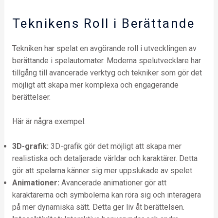
Teknikens Roll i Berättande
Tekniken har spelat en avgörande roll i utvecklingen av
berättande i spelautomater. Moderna spelutvecklare har
tillgång till avancerade verktyg och tekniker som gör det
möjligt att skapa mer komplexa och engagerande
berättelser.
Här är några exempel:
3D-grafik:
3D-grafik gör det möjligt att skapa mer
realistiska och detaljerade världar och karaktärer. Detta
gör att spelarna känner sig mer uppslukade av spelet.
Animationer:
Avancerade animationer gör att
karaktärerna och symbolerna kan röra sig och interagera
på mer dynamiska sätt. Detta ger liv åt berättelsen.