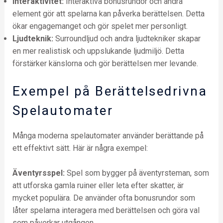
Interaktivitet:
Interaktiva bonusrundor och andra
element gör att spelarna kan påverka berättelsen. Detta
ökar engagemanget och gör spelet mer personligt.
Ljudteknik:
Surroundljud och andra ljudtekniker skapar
en mer realistisk och uppslukande ljudmiljö. Detta
förstärker känslorna och gör berättelsen mer levande.
Exempel på Berättelsedrivna
Spelautomater
Många moderna spelautomater använder berättande på
ett effektivt sätt. Här är några exempel:
Äventyrsspel:
Spel som bygger på äventyrsteman, som
att utforska gamla ruiner eller leta efter skatter, är
mycket populära. De använder ofta bonusrundor som
låter spelarna interagera med berättelsen och göra val
som påverkar utgången.