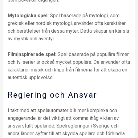
Mytologiska spel:
Spel baserade på mytologi, som
grekisk eller nordisk mytologi, använder ofta karaktärer
och berättelser från dessa myter. Detta skapar en känsla
av mystik och äventyr.
Filminspirerade spel:
Spel baserade på populära filmer
och tv-serier är också mycket populära. De använder ofta
karaktärer, musik och klipp från filmerna för att skapa en
autentisk upplevelse.
Reglering och Ansvar
I takt med att spelautomater blir mer komplexa och
engagerande, är det viktigt att komma ihåg vikten av
ansvarsfullt spelande. Spelregleringar i Sverige och
andra länder syftar till att skydda spelare och förhindra