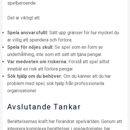
spelberoende.
Det är viktigt att:
Spela ansvarsfullt:
Sätt upp gränser för hur mycket du
är villig att spendera och förlora.
Spela för nöjes skull:
Se spel som en form av
underhållning, inte som ett sätt att tjäna pengar.
Var medveten om riskerna:
Förstå att spel alltid
innebär en risk att förlora pengar.
Sök hjälp om du behöver:
Om du känner att du har
problem med spel, sök hjälp från professionella
organisationer.
Avslutande Tankar
Berättelsernas kraft har förändrat spelvärlden. Genom att
integrera komplexa berättelser i spelautomater, har