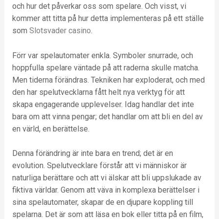
och hur det påverkar oss som spelare. Och visst, vi
kommer att titta på hur detta implementeras på ett ställe
som
Slotsvader casino
.
Förr var spelautomater enkla. Symboler snurrade, och
hoppfulla spelare väntade på att raderna skulle matcha.
Men tiderna förändras. Tekniken har exploderat, och med
den har spelutvecklarna fått helt nya verktyg för att
skapa engagerande upplevelser. Idag handlar det inte
bara om att vinna pengar; det handlar om att bli en del av
en värld, en berättelse.
Denna förändring är inte bara en trend; det är en
evolution. Spelutvecklare förstår att vi människor är
naturliga berättare och att vi älskar att bli uppslukade av
fiktiva världar. Genom att väva in komplexa berättelser i
sina spelautomater, skapar de en djupare koppling till
spelarna. Det är som att läsa en bok eller titta på en film,