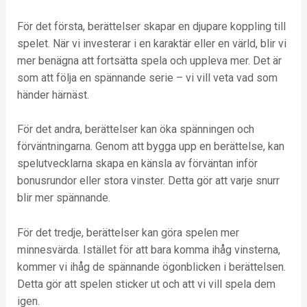
För det första, berättelser skapar en djupare koppling till
spelet. När vi investerar i en karaktär eller en värld, blir vi
mer benägna att fortsätta spela och uppleva mer. Det är
som att följa en spännande serie – vi vill veta vad som
händer härnäst.
För det andra, berättelser kan öka spänningen och
förväntningarna. Genom att bygga upp en berättelse, kan
spelutvecklarna skapa en känsla av förväntan inför
bonusrundor eller stora vinster. Detta gör att varje snurr
blir mer spännande.
För det tredje, berättelser kan göra spelen mer
minnesvärda. Istället för att bara komma ihåg vinsterna,
kommer vi ihåg de spännande ögonblicken i berättelsen.
Detta gör att spelen sticker ut och att vi vill spela dem
igen.