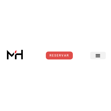
Ir
al
contenido
RESERVAR