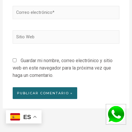
Correo
electrónico*
Sitio
Web
Guardar mi nombre, correo electrónico y sitio
web en este navegador para la próxima vez que
haga un comentario.
ES