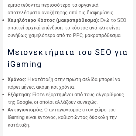
εμπιστεύονται περισσότερο τα οργανικά
αποτελέσματα αναζήτησης από τις διαφημίσεις.
Χαμηλότερο Κόστος (μακροπρόθεσμα):
Ενώ το SEO
απαιτεί αρχική επένδυση, το κόστος ανά κλικ είναι
συνήθως χαμηλότερο από το PPC, μακροπρόθεσμα.
Μειονεκτήματα του SEO για
iGaming
Χρόνος:
Η κατάταξη στην πρώτη σελίδα μπορεί να
πάρει μήνες, ακόμη και χρόνια.
Εξάρτηση:
Είστε εξαρτημένοι από τους αλγορίθμους
της Google, οι οποίοι αλλάζουν συνεχώς.
Ανταγωνισμός:
Ο ανταγωνισμός στον χώρο του
iGaming είναι έντονος, καθιστώντας δύσκολη την
κατάταξη.