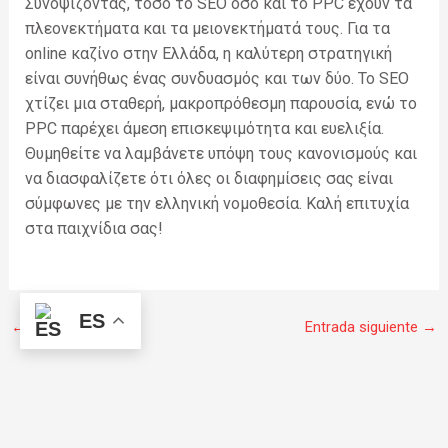
Συνοψίζοντας, τόσο το SEO όσο και το PPC έχουν τα
πλεονεκτήματα και τα μειονεκτήματά τους. Για τα
online καζίνο στην Ελλάδα, η καλύτερη στρατηγική
είναι συνήθως ένας συνδυασμός και των δύο. Το SEO
χτίζει μια σταθερή, μακροπρόθεσμη παρουσία, ενώ το
PPC παρέχει άμεση επισκεψιμότητα και ευελιξία.
Θυμηθείτε να λαμβάνετε υπόψη τους κανονισμούς και
να διασφαλίζετε ότι όλες οι διαφημίσεις σας είναι
σύμφωνες με την ελληνική νομοθεσία. Καλή επιτυχία
στα παιχνίδια σας!
ES
←
Entrada anterior
Entrada siguiente
→