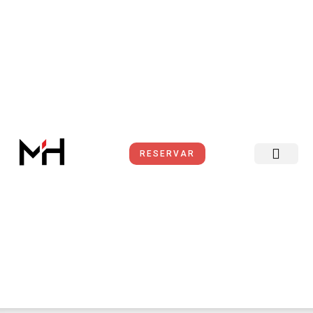
Ir
al
contenido
RESERVAR
Reservas Online
Sobre Nosotros
Condiciones del Servicio