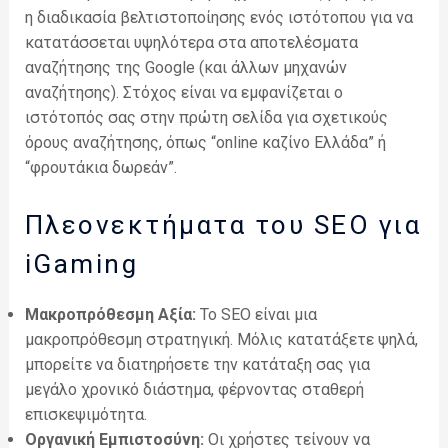
η διαδικασία βελτιστοποίησης ενός ιστότοπου για να
κατατάσσεται υψηλότερα στα αποτελέσματα
αναζήτησης της Google (και άλλων μηχανών
αναζήτησης). Στόχος είναι να εμφανίζεται ο
ιστότοπός σας στην πρώτη σελίδα για σχετικούς
όρους αναζήτησης, όπως “online καζίνο Ελλάδα” ή
“φρουτάκια δωρεάν”.
Πλεονεκτήματα του SEO για
iGaming
Μακροπρόθεσμη Αξία:
Το SEO είναι μια
μακροπρόθεσμη στρατηγική. Μόλις κατατάξετε ψηλά,
μπορείτε να διατηρήσετε την κατάταξη σας για
μεγάλο χρονικό διάστημα, φέρνοντας σταθερή
επισκεψιμότητα.
Οργανική Εμπιστοσύνη:
Οι χρήστες τείνουν να