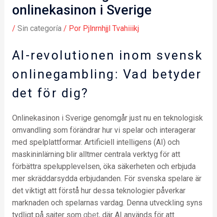
onlinekasinon i Sverige
/
Sin categoría
/ Por
Pjlnrnhjjl Tvahiiikj
AI-revolutionen inom svensk
onlinegambling: Vad betyder
det för dig?
Onlinekasinon i Sverige genomgår just nu en teknologisk
omvandling som förändrar hur vi spelar och interagerar
med spelplattformar. Artificiell intelligens (AI) och
maskininlärning blir alltmer centrala verktyg för att
förbättra spelupplevelsen, öka säkerheten och erbjuda
mer skräddarsydda erbjudanden. För svenska spelare är
det viktigt att förstå hur dessa teknologier påverkar
marknaden och spelarnas vardag. Denna utveckling syns
tydligt på sajter som
qbet
, där AI används för att