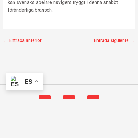
kan svenska spelare navigera tryggt i denna snabbt
föränderliga bransch.
←
Entrada anterior
Entrada siguiente
→
ES
F
I
W
a
n
h
c
s
a
e
t
t
b
a
s
o
g
a
© 2020 todos los derechos reservados.
o
r
p