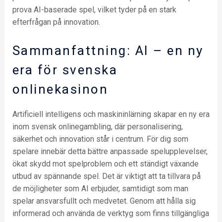
prova AI-baserade spel, vilket tyder på en stark
efterfrågan på innovation.
Sammanfattning: AI – en ny
era för svenska
onlinekasinon
Artificiell intelligens och maskininlärning skapar en ny era
inom svensk onlinegambling, där personalisering,
säkerhet och innovation står i centrum. För dig som
spelare innebär detta bättre anpassade spelupplevelser,
ökat skydd mot spelproblem och ett ständigt växande
utbud av spännande spel. Det är viktigt att ta tillvara på
de möjligheter som AI erbjuder, samtidigt som man
spelar ansvarsfullt och medvetet. Genom att hålla sig
informerad och använda de verktyg som finns tillgängliga