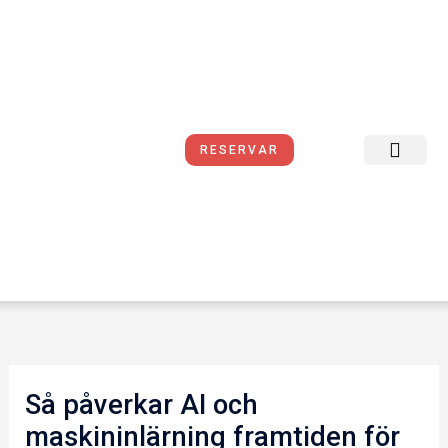
Ir
al
contenido
RESERVAR
Reservas Online
Sobre Nosotros
Condiciones del Servicio
Så påverkar AI och
maskininlärning framtiden för