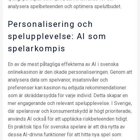
analysera spelbeteenden och optimera spelutbudet.
Personalisering och
spelupplevelse: AI som
spelarkompis
En av de mest påtagliga effekterna av AI i svenska
onlinekasinon är den ökade personaliseringen. Genom att
analysera data om spelvanor, insatsnivåer och
preferenser kan kasinon nu erbjuda rekommendationer
som är skräddarsydda för varje individ. Detta skapar en
mer engagerande och relevant spelupplevelse. I Sverige,
där spelansvar och konsumentskydd är högt prioriterade,
används AI också för att upptäcka riskbeteenden tidigt.
En praktisk tips för svenska spelare är att dra nytta av
dessa AI-drivna funktioner för att hitta nya spel som