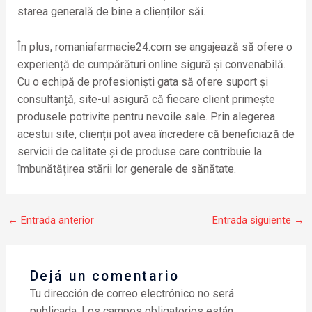
starea generală de bine a clienților săi.
În plus, romaniafarmacie24.com se angajează să ofere o
experiență de cumpărături online sigură și convenabilă.
Cu o echipă de profesioniști gata să ofere suport și
consultanță, site-ul asigură că fiecare client primește
produsele potrivite pentru nevoile sale. Prin alegerea
acestui site, clienții pot avea încredere că beneficiază de
servicii de calitate și de produse care contribuie la
îmbunătățirea stării lor generale de sănătate.
←
Entrada anterior
Entrada siguiente
→
Dejá un comentario
Tu dirección de correo electrónico no será
publicada.
Los campos obligatorios están