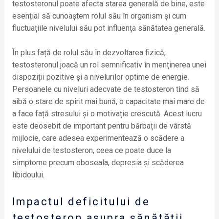
testosteronul poate afecta starea generală de bine, este
esențial să cunoaștem rolul său în organism și cum
fluctuațiile nivelului său pot influența sănătatea generală.
În plus față de rolul său în dezvoltarea fizică,
testosteronul joacă un rol semnificativ în menținerea unei
dispoziții pozitive și a nivelurilor optime de energie.
Persoanele cu niveluri adecvate de testosteron tind să
aibă o stare de spirit mai bună, o capacitate mai mare de
a face față stresului și o motivație crescută. Acest lucru
este deosebit de important pentru bărbații de vârstă
mijlocie, care adesea experimentează o scădere a
nivelului de testosteron, ceea ce poate duce la
simptome precum oboseala, depresia și scăderea
libidoului.
Impactul deficitului de
testosteron asupra sănătății