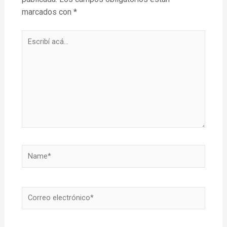
marcados con
*
Escribí
acá...
Name*
Correo
electrónico*