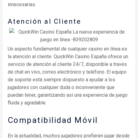
innecesarias.
Atención al Cliente
Un aspecto fundamental de cualquier casino en línea es
la atención al cliente. QuickWin Casino España ofrece un
servicio de atención al cliente 24/7, disponible a través
de chat en vivo, correo electrónico y teléfono. El equipo
de soporte está siempre dispuesto a ayudar a los
jugadores con cualquier duda o inconveniente que
puedan tener, garantizando así una experiencia de juego
fluida y agradable.
Compatibilidad Móvil
En la actualidad, muchos jugadores prefieren jugar desde