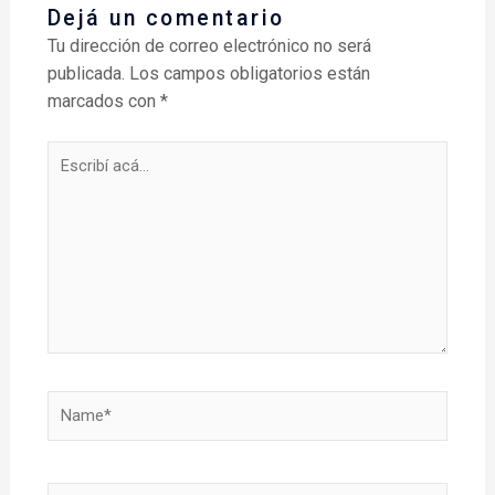
Dejá un comentario
Tu dirección de correo electrónico no será
publicada.
Los campos obligatorios están
marcados con
*
Escribí
acá...
Name*