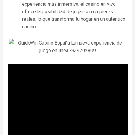
experiencia más inmersiva, el casino en vivo
ofrece la posibilidad de jugar con crupieres
reales, lo que transforma tu hogar en un auténtico
casino.