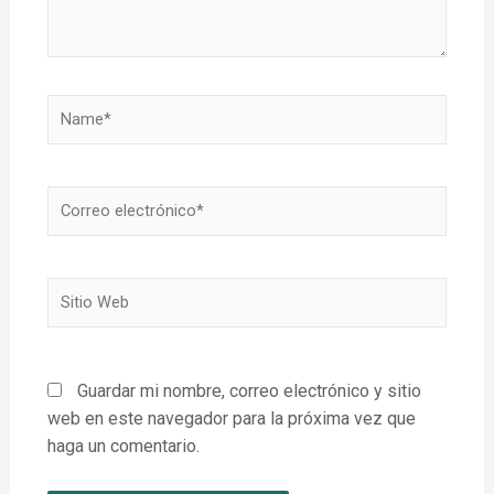
Name*
Correo
electrónico*
Sitio
Web
Guardar mi nombre, correo electrónico y sitio
web en este navegador para la próxima vez que
haga un comentario.