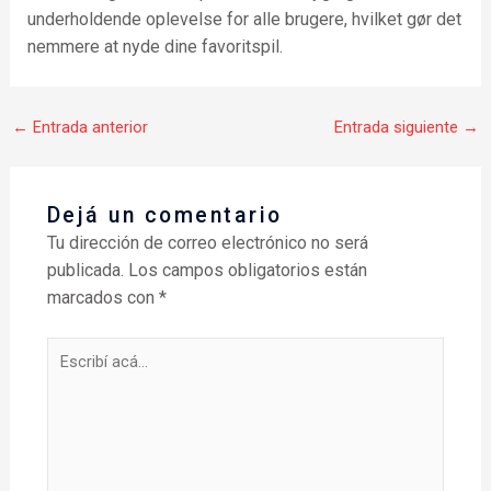
underholdende oplevelse for alle brugere, hvilket gør det
nemmere at nyde dine favoritspil.
←
Entrada anterior
Entrada siguiente
→
Dejá un comentario
Tu dirección de correo electrónico no será
publicada.
Los campos obligatorios están
marcados con
*
Escribí
acá...