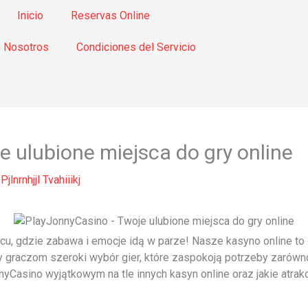
Inicio
Reservas Online
 Nosotros
Condiciones del Servicio
 ulubione miejsca do gry online
r
Pjlnrnhjjl Tvahiiikj
scu, gdzie zabawa i emocje idą w parze! Nasze kasyno online to
graczom szeroki wybór gier, które zaspokoją potrzeby zarówno 
nyCasino wyjątkowym na tle innych kasyn online oraz jakie atrakc