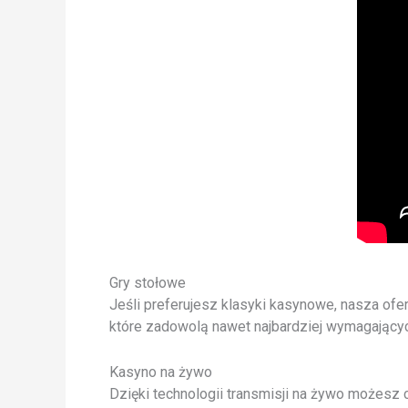
Gry stołowe
Jeśli preferujesz klasyki kasynowe, nasza ofer
które zadowolą nawet najbardziej wymagającyc
Kasyno na żywo
Dzięki technologii transmisji na żywo możesz 