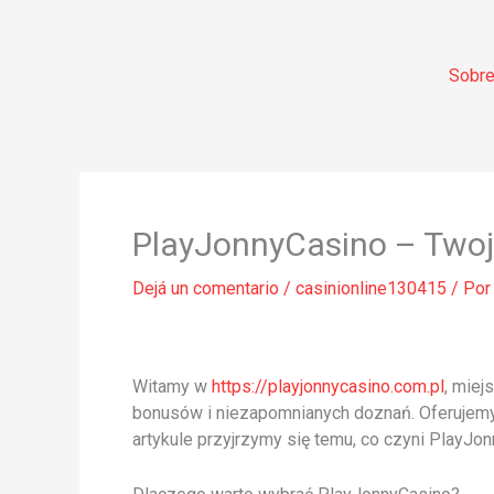
Ir
al
contenido
Sobre
PlayJonnyCasino – Twoje
Dejá un comentario
/
casinionline130415
/ Po
Witamy w
https://playjonnycasino.com.pl
, miej
bonusów i niezapomnianych doznań. Oferujemy 
artykule przyjrzymy się temu, co czyni PlayJon