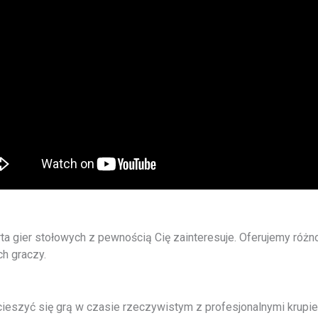
ta gier stołowych z pewnością Cię zainteresuje. Oferujemy różnor
h graczy.
cieszyć się grą w czasie rzeczywistym z profesjonalnymi krupier