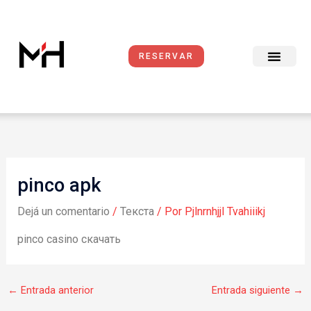
Ir
al
contenido
RESERVAR
pinco apk
Dejá un comentario
/
Текста
/ Por
Pjlnrnhjjl Tvahiiikj
pinco casino скачать
←
Entrada anterior
Entrada siguiente
→