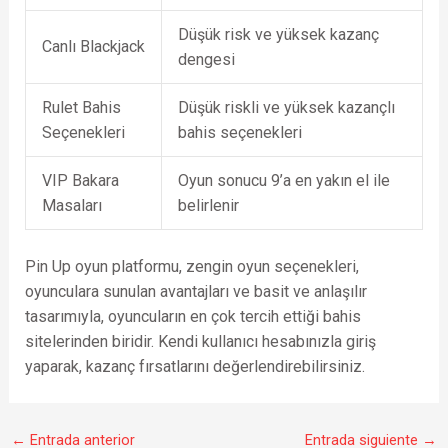
Düşük risk ve yüksek kazanç
Canlı Blackjack
dengesi
Rulet Bahis
Düşük riskli ve yüksek kazançlı
Seçenekleri
bahis seçenekleri
VIP Bakara
Oyun sonucu 9’a en yakın el ile
Masaları
belirlenir
Pin Up oyun platformu, zengin oyun seçenekleri,
oyunculara sunulan avantajları ve basit ve anlaşılır
tasarımıyla, oyuncuların en çok tercih ettiği bahis
sitelerinden biridir. Kendi kullanıcı hesabınızla giriş
yaparak, kazanç fırsatlarını değerlendirebilirsiniz.
←
Entrada anterior
Entrada siguiente
→