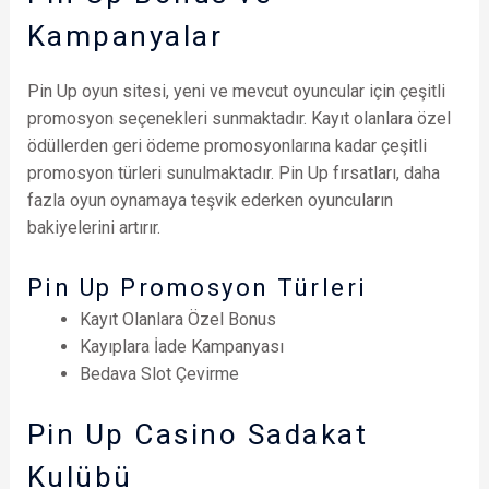
Kampanyalar
Pin Up oyun sitesi, yeni ve mevcut oyuncular için çeşitli
promosyon seçenekleri sunmaktadır. Kayıt olanlara özel
ödüllerden geri ödeme promosyonlarına kadar çeşitli
promosyon türleri sunulmaktadır. Pin Up fırsatları, daha
fazla oyun oynamaya teşvik ederken oyuncuların
bakiyelerini artırır.
Pin Up Promosyon Türleri
Kayıt Olanlara Özel Bonus
Kayıplara İade Kampanyası
Bedava Slot Çevirme
Pin Up Casino Sadakat
Kulübü