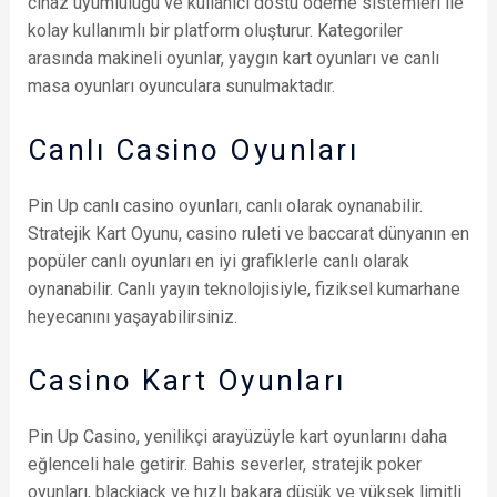
cihaz uyumluluğu ve kullanıcı dostu ödeme sistemleri ile
kolay kullanımlı bir platform oluşturur. Kategoriler
arasında makineli oyunlar, yaygın kart oyunları ve canlı
masa oyunları oyunculara sunulmaktadır.
Canlı Casino Oyunları
Pin Up canlı casino oyunları, canlı olarak oynanabilir.
Stratejik Kart Oyunu, casino ruleti ve baccarat dünyanın en
popüler canlı oyunları en iyi grafiklerle canlı olarak
oynanabilir. Canlı yayın teknolojisiyle, fiziksel kumarhane
heyecanını yaşayabilirsiniz.
Casino Kart Oyunları
Pin Up Casino, yenilikçi arayüzüyle kart oyunlarını daha
eğlenceli hale getirir. Bahis severler, stratejik poker
oyunları, blackjack ve hızlı bakara düşük ve yüksek limitli