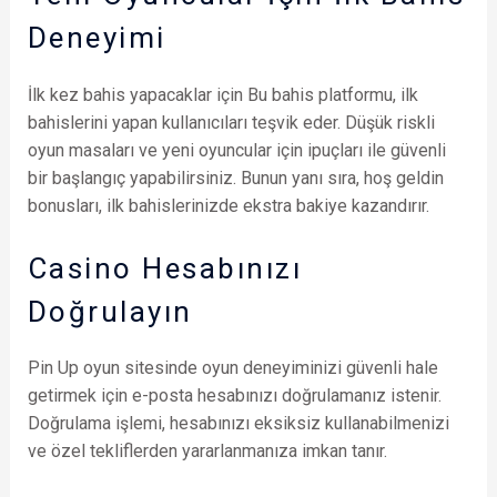
Deneyimi
İlk kez bahis yapacaklar için Bu bahis platformu, ilk
bahislerini yapan kullanıcıları teşvik eder. Düşük riskli
oyun masaları ve yeni oyuncular için ipuçları ile güvenli
bir başlangıç yapabilirsiniz. Bunun yanı sıra, hoş geldin
bonusları, ilk bahislerinizde ekstra bakiye kazandırır.
Casino Hesabınızı
Doğrulayın
Pin Up oyun sitesinde oyun deneyiminizi güvenli hale
getirmek için e-posta hesabınızı doğrulamanız istenir.
Doğrulama işlemi, hesabınızı eksiksiz kullanabilmenizi
ve özel tekliflerden yararlanmanıza imkan tanır.