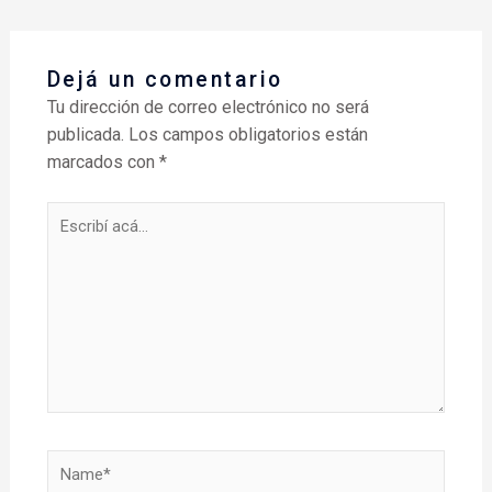
Dejá un comentario
Tu dirección de correo electrónico no será
publicada.
Los campos obligatorios están
marcados con
*
Escribí
acá...
Name*