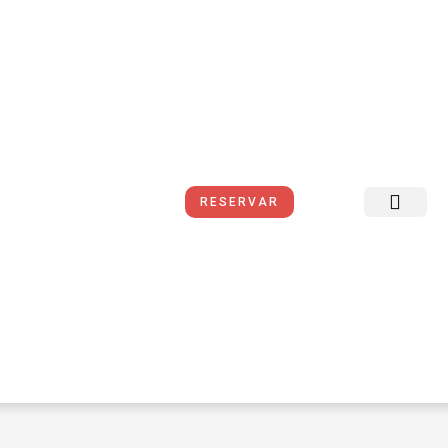
Ir
al
contenido
RESERVAR
Reservas Online
Sobre Nosotros
Condiciones del Servicio