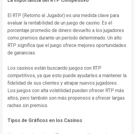
La Importancia del RTP Competitivo
El RTP (Retorno al Jugador) es una medida clave para
evaluar la rentabilidad de un juego de casino. Es el
porcentaje promedio de dinero devuelto a los jugadores
como premios durante un período determinado. Un alto
RTP significa que el juego ofrece mejores oportunidades
de ganancias.
Los casinos están buscando juegos con RTP
competitivos, ya que esto puede ayudarles a mantener la
fidelidad de sus clientes y atrapar nuevos jugadores.
Los juegos con alta volatilidad pueden ofrecer RTP más
altos, pero también son más propensos a ofrecer largas
rachas sin premios.
Tipos de Gráficos en los Casinos