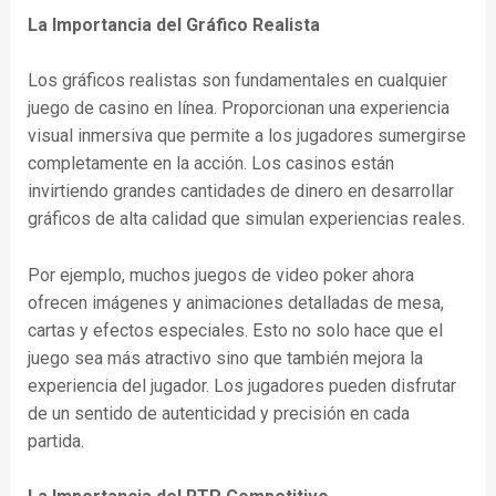
La Importancia del Gráfico Realista
Los gráficos realistas son fundamentales en cualquier
juego de casino en línea. Proporcionan una experiencia
visual inmersiva que permite a los jugadores sumergirse
completamente en la acción. Los casinos están
invirtiendo grandes cantidades de dinero en desarrollar
gráficos de alta calidad que simulan experiencias reales.
Por ejemplo, muchos juegos de video poker ahora
ofrecen imágenes y animaciones detalladas de mesa,
cartas y efectos especiales. Esto no solo hace que el
juego sea más atractivo sino que también mejora la
experiencia del jugador. Los jugadores pueden disfrutar
de un sentido de autenticidad y precisión en cada
partida.