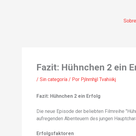
Ir
al
contenido
Sobre
Fazit: Hühnchen 2 ein E
/
Sin categoría
/ Por
Pjlnrnhjjl Tvahiiikj
Fazit: Hühnchen 2 ein Erfolg
Die neue Episode der beliebten Filmreihe "Hühn
aufregenden Abenteuern des jungen Hauptchara
Erfolgsfaktoren