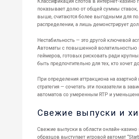
Классификация слотов в интернет-казино 
показывает долю от общей суммы ставок,
выше, считаются более выгодными для пол
распределении, а лишь демонстрирует дол
Нестабильность — это другой ключевой асп
Автоматы с повышенной волатильностью п
геймеров, готовых рисковать ради крупны
быть предпочтительно для тех, кто хочет 
При определения аттракциона на азартной 
стратегия — сочетать эти показатели в за
автоматов со умеренным RTP и уменьшенно
Свежие выпуски и х
Свежие выпуски в области онлайн-казино
образцов выступает игровой автомат “Star