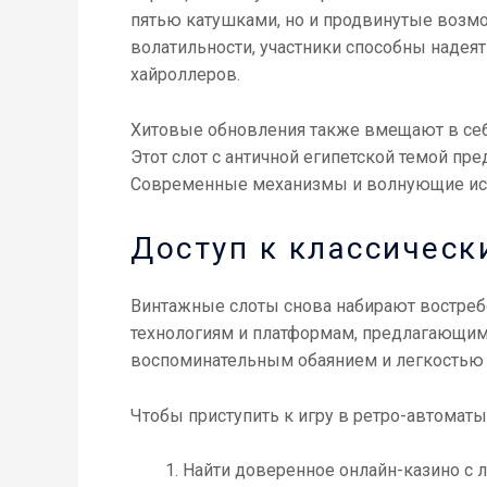
пятью катушками, но и продвинутые возм
волатильности, участники способны надеят
хайроллеров.
Хитовые обновления также вмещают в себя 
Этот слот с античной египетской темой пр
Современные механизмы и волнующие ист
Доступ к классическ
Винтажные слоты снова набирают востребо
технологиям и платформам, предлагающим 
воспоминательным обаянием и легкостью 
Чтобы приступить к игру в ретро-автоматы,
Найти доверенное онлайн-казино с 