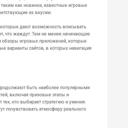
, таким как новинки, известные игровые
ветствующие их вкусам.
, которые дают возможность вписывать
т, что жаждут. Тем не менее начинающие
ы и обзоры игровых приложений, которые
е варианты сайтов, в которых навигация
 продолжают быть наиболее популярными
тей, включая призовые этапы и
ех, кто выбирает стратегию и умения.
гут почувствовать атмосферу реального