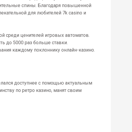
нительные спины. Благодаря повышенной
екательной для любителей 7k casino и
дой среди ценителей игровых автоматов.
ть до 5000 раз больше ставки.
ния каждому поклоннику онлайн-казино.
делался доступнее с помощью актуальным
нству по ретро казино, манят своим