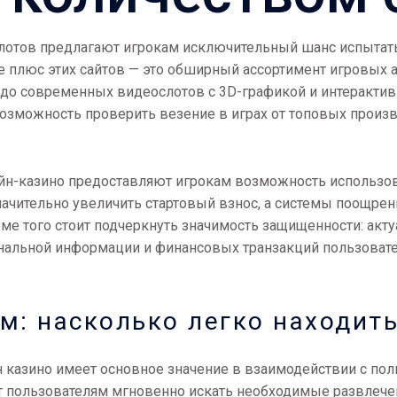
слотов предлагают игрокам исключительный шанс испытать
плюс этих сайтов — это обширный ассортимент игровых а
до современных видеослотов с 3D-графикой и интеракти
зможность проверить везение в играх от топовых производ
айн-казино предоставляют игрокам возможность использо
начительно увеличить стартовый взнос, а системы поощре
оме того стоит подчеркнуть значимость защищенности: ак
альной информации и финансовых транзакций пользователе
м: насколько легко находит
 казино имеет основное значение в взаимодействии с по
 пользователям мгновенно искать необходимые развлечен