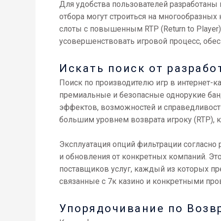
Для удобства пользователей разработаны
отбора могут строиться на многообразных 
слоты с повышенным RTP (Return to Player
усовершенствовать игровой процесс, обес
Искать поиск от разрабо
Поиск по производителю игр в интернет-
премиальные и безопасные однорукие ба
эффектов, возможностей и справедливости
большим уровнем возврата игроку (RTP), 
Эксплуатация опций фильтрации согласно
и обновления от конкретных компаний. Это
поставщиков услуг, каждый из которых пр
связанные с 7к казино и конкретными пров
Упорядочивание по Возвр