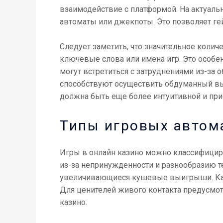
взаимодействие с платформой. На актуальн
автоматы или джекпоты. Это позволяет ге
Следует заметить, что значительное кол
ключевые слова или имена игр. Это особе
могут встретиться с затруднениями из-за 
способствуют осуществить обдуманный вы
должна быть еще более интуитивной и при
Типы игровых автома
Игры в онлайн казино можно классифицир
из-за непринужденности и разнообразию т
увеличивающиеся кушевые выигрыши. Карто
Для ценителей живого контакта предусмот
казино.