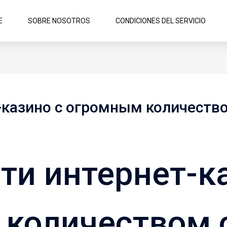
E
SOBRE NOSOTROS
CONDICIONES DEL SERVICIO
-казино с огромным количество
ти интернет-к
количеством 