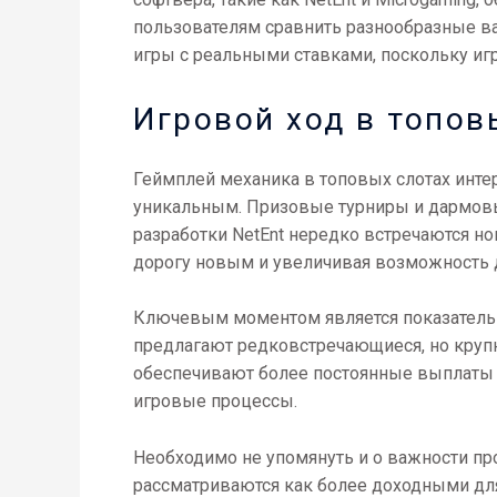
пользователям сравнить разнообразные ва
игры с реальными ставками, поскольку игр
Игровой ход в топо
Геймплей механика в топовых слотах инте
уникальным. Призовые турниры и дармовы
разработки NetEnt нередко встречаются но
дорогу новым и увеличивая возможность
Ключевым моментом является показатель н
предлагают редковстречающиеся, но крупн
обеспечивают более постоянные выплаты м
игровые процессы.
Необходимо не упомянуть и о важности пр
рассматриваются как более доходными для