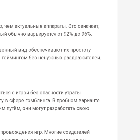
 чем актуальные аппараты. Это означает,
ый обычно варьируется от 92% до 96%.
щенный вид обеспечивают их простоту
я геймингом без ненужных раздражителей.
ься с игрой без опасности утраты
гу в сфере гэмблинга. В пробном варианте
им путём, они могут разработать свою
опровождения игр. Многие создателей
й версии, что позволяет возможность