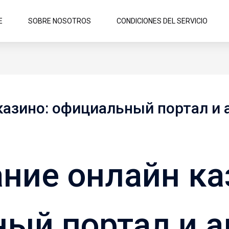
E
SOBRE NOSOTROS
CONDICIONES DEL SERVICIO
казино: официальный портал и
ние онлайн ка
ый портал и 