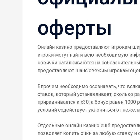
оферты
Онлайн казино предоставляют игрокам шир
игроки могут найти всю необходимую инф
новички наталкиваются на соблазнительн
предоставляют шанс свежим игрокам оцени
Впрочем необходимо осознавать, что вся
ставок, который устанавливает, сколько 
приравнивается к x30, а бонус равен 1000 
условий содействует уклониться от нежел
Отдельные онлайн казино ещё предоставля
позволяет копить очки за любую ставку и