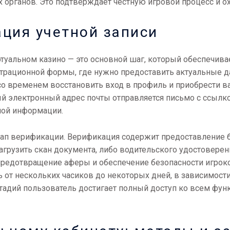
 органов. Это подтверждает честную игровой процесс и о
ция учетной записи
туальном казино — это основной шаг, который обеспечивае
страционной формы, где нужно предоставить актуальные д
о временем восстановить вход в профиль и приобрести в
й электронный адрес почты отправляется письмо с ссылко
ной информации.
этап верификации. Верификация содержит предоставление
агрузить скан документа, либо водительского удостовере
 предотвращение аферы и обеспечение безопасности игрок
 от нескольких часиков до некоторых дней, в зависимос
стадий пользователь достигает полный доступ ко всем ф