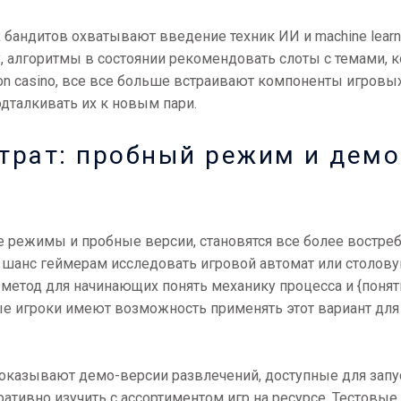
 бандитов охватывают введение техник ИИ и machine learn
у, алгоритмы в состоянии рекомендовать слоты с темами,
leon casino, все все больше встраивают компоненты игровы
дталкивать их к новым пари.
атрат: пробный режим и дем
ые режимы и пробные версии, становятся все более востр
анс геймерам исследовать игровой автомат или столову
метод для начинающих понять механику процесса и {понять
ые игроки имеют возможность применять этот вариант для 
казывают демо-версии развлечений, доступные для запуск
ативно изучить с ассортиментом игр на ресурсе. Тестовые