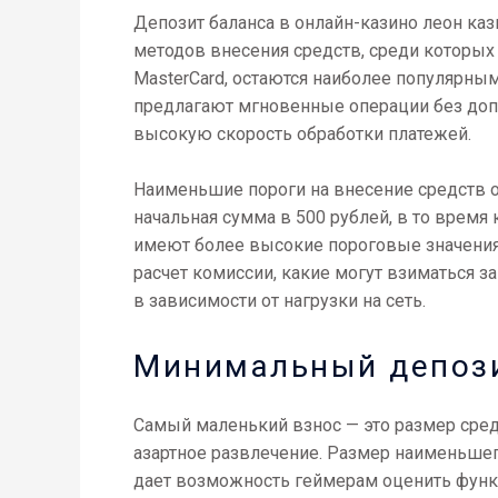
Депозит баланса в онлайн-казино леон ка
методов внесения средств, среди которых
MasterCard, остаются наиболее популярным 
предлагают мгновенные операции без допо
высокую скорость обработки платежей.
Наименьшие пороги на внесение средств о
начальная сумма в 500 рублей, в то врем
имеют более высокие пороговые значения 
расчет комиссии, какие могут взиматься з
в зависимости от нагрузки на сеть.
Минимальный депози
Самый маленький взнос — это размер средс
азартное развлечение. Размер наименьшего
дает возможность геймерам оценить функц