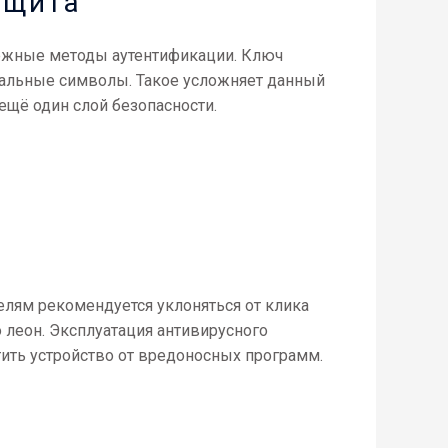
ащита
дежные методы аутентификации. Ключ
иальные символы. Такое усложняет данный
щё один слой безопасности.
елям рекомендуется уклоняться от клика
 леон. Эксплуатация антивирусного
ить устройство от вредоносных программ.