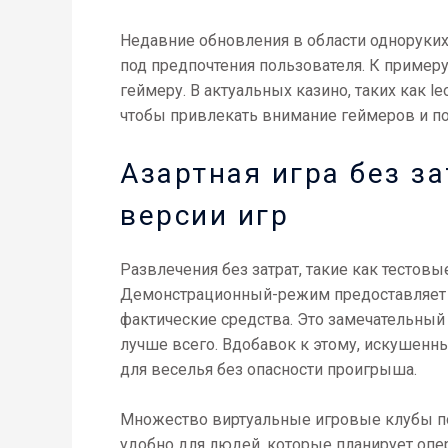
Недавние обновления в области одноруких
под предпочтения пользователя. К пример
геймеру. В актуальных казино, таких как 
чтобы привлекать внимание геймеров и по
Азартная игра без з
версии игр
Развлечения без затрат, такие как тестов
Демонстрационный-режим предоставляет ш
фактические средства. Это замечательный 
лучше всего. Вдобавок к этому, искушенн
для веселья без опасности проигрыша.
Множество виртуальные игровые клубы по
удобно для людей, которые планирует опер