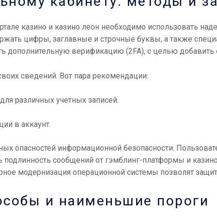
ьному кабинету: методы и з
ортале казино и казино леон необходимо использовать на
ржать цифры, заглавные и строчные буквы, а также спец
ь дополнительную верификацию (2FA), с целью добавить е
своих сведений. Вот пара рекомендации:
 для различных учетных записей.
ии в аккаунт.
ных опасностей информационной безопасности. Пользоват
 подлинность сообщений от гэмблинг-платформы и казино
рное модернизация операционной системы позволят защит
особы и наименьшие пороги