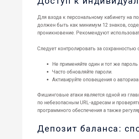
Доступ к индивидуал
Для входа к персональному кабинету на п
должен быть как минимум 12 знаков, соде
проникновение. Рекомендуют использоват
Следует контролировать за сохранностью 
Не применяйте один и тот же пароль
Часто обновляйте пароли.
Активируйте оповещения о авторизац
Фишинговые атаки является одной из глав
по небезопасным URL-адресам и проверять
программного обеспечения а также регуля
Депозит баланса: сп