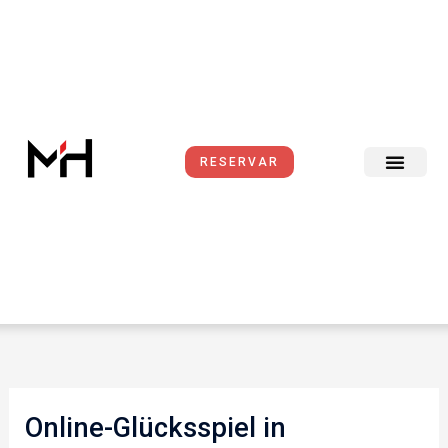
Ir
al
contenido
RESERVAR
Online-Glücksspiel in