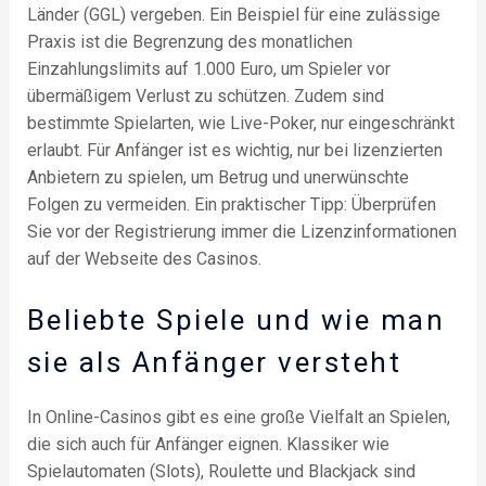
Länder (GGL) vergeben. Ein Beispiel für eine zulässige
Praxis ist die Begrenzung des monatlichen
Einzahlungslimits auf 1.000 Euro, um Spieler vor
übermäßigem Verlust zu schützen. Zudem sind
bestimmte Spielarten, wie Live-Poker, nur eingeschränkt
erlaubt. Für Anfänger ist es wichtig, nur bei lizenzierten
Anbietern zu spielen, um Betrug und unerwünschte
Folgen zu vermeiden. Ein praktischer Tipp: Überprüfen
Sie vor der Registrierung immer die Lizenzinformationen
auf der Webseite des Casinos.
Beliebte Spiele und wie man
sie als Anfänger versteht
In Online-Casinos gibt es eine große Vielfalt an Spielen,
die sich auch für Anfänger eignen. Klassiker wie
Spielautomaten (Slots), Roulette und Blackjack sind