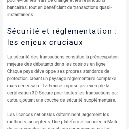
pour éviter les frais de change et les restrictions
bancaires, tout en bénéficiant de transactions quasi-
instantanées.
Sécurité et réglementation :
les enjeux cruciaux
La sécurité des transactions constitue la préoccupation
majeure des débutants dans les casinos en ligne.
Chaque pays développe ses propres standards de
protection, créant un paysage réglementaire complexe
mais nécessaire. La France impose par exemple la
certification 3D Secure pour toutes les transactions par
carte, ajoutant une couche de sécurité supplémentaire.
Les licences nationales déterminent largement les
méthodes acceptées. Une plateforme licenciée à Malte
devra respecter les directives européennes sur les