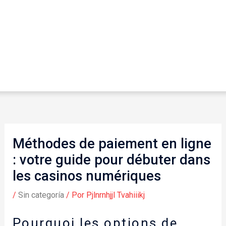
Méthodes de paiement en ligne
: votre guide pour débuter dans
les casinos numériques
/
Sin categoría
/ Por
Pjlnrnhjjl Tvahiiikj
Pourquoi les options de