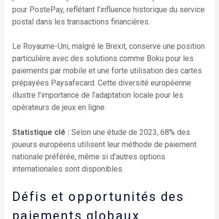
pour PostePay, reflétant l’influence historique du service
postal dans les transactions financières.
Le Royaume-Uni, malgré le Brexit, conserve une position
particulière avec des solutions comme Boku pour les
paiements par mobile et une forte utilisation des cartes
prépayées Paysafecard. Cette diversité européenne
illustre l’importance de l’adaptation locale pour les
opérateurs de jeux en ligne.
Statistique clé :
Selon une étude de 2023, 68% des
joueurs européens utilisent leur méthode de paiement
nationale préférée, même si d’autres options
internationales sont disponibles.
Défis et opportunités des
paiements globaux