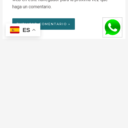
haga un comentario.
ES
F
I
W
a
n
h
c
s
a
e
t
t
b
a
s