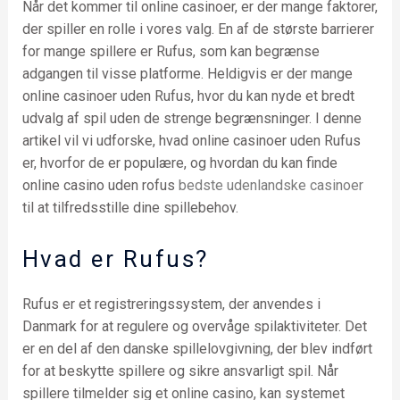
Når det kommer til online casinoer, er der mange faktorer,
der spiller en rolle i vores valg. En af de største barrierer
for mange spillere er Rufus, som kan begrænse
adgangen til visse platforme. Heldigvis er der mange
online casinoer uden Rufus, hvor du kan nyde et bredt
udvalg af spil uden de strenge begrænsninger. I denne
artikel vil vi udforske, hvad online casinoer uden Rufus
er, hvorfor de er populære, og hvordan du kan finde
online casino uden rofus
bedste udenlandske casinoer
til at tilfredsstille dine spillebehov.
Hvad er Rufus?
Rufus er et registreringssystem, der anvendes i
Danmark for at regulere og overvåge spilaktiviteter. Det
er en del af den danske spillelovgivning, der blev indført
for at beskytte spillere og sikre ansvarligt spil. Når
spillere tilmelder sig et online casino, kan systemet