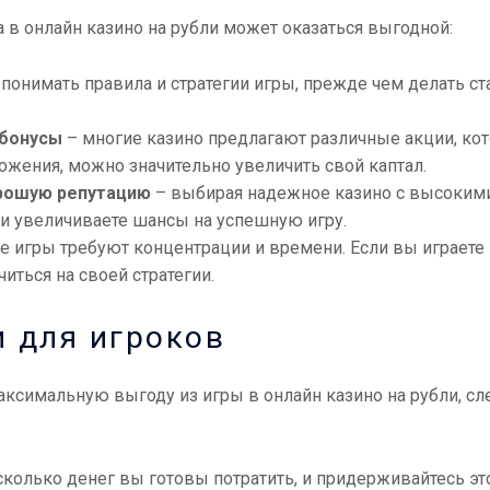
а в онлайн казино на рубли может оказаться выгодной:
понимать правила и стратегии игры, прежде чем делать ста
 бонусы
– многие казино предлагают различные акции, ко
ложения, можно значительно увеличить свой каптал.
орошую репутацию
– выбирая надежное казино с высоким
и увеличиваете шансы на успешную игру.
е игры требуют концентрации и времени. Если вы играете 
ться на своей стратегии.
 для игроков
ксимальную выгоду из игры в онлайн казино на рубли, с
сколько денег вы готовы потратить, и придерживайтесь эт