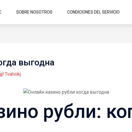
E
SOBRE NOSOTROS
CONDICIONES DEL SERVICIO
огда выгодна
jjl Tvahiiikj
зино рубли: ко