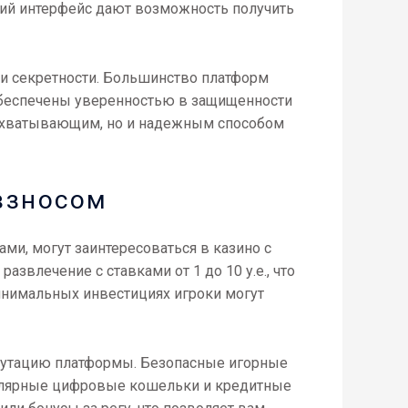
кий интерфейс дают возможность получить
х и секретности. Большинство платформ
обеспечены уверенностью в защищенности
захватывающим, но и надежным способом
взносом
ми, могут заинтересоваться в казино с
звлечение с ставками от 1 до 10 у.е., что
минимальных инвестициях игроки могут
епутацию платформы. Безопасные игорные
пулярные цифровые кошельки и кредитные