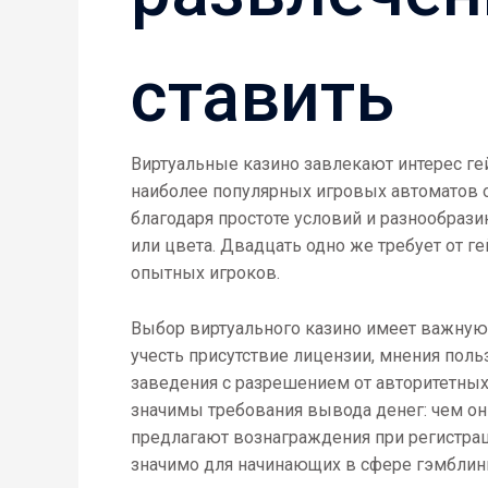
ставить
Виртуальные казино завлекают интерес ге
наиболее популярных игровых автоматов 
благодаря простоте условий и разнообрази
или цвета. Двадцать одно же требует от 
опытных игроков.
Выбор виртуального казино имеет важную 
учесть присутствие лицензии, мнения пол
заведения с разрешением от авторитетных 
значимы требования вывода денег: чем он
предлагают вознаграждения при регистрац
значимо для начинающих в сфере гэмблинг