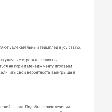
яют увлекательный геймплей в joy casino.
 на удачные игровые сеансы в
аться на пари и менеджменту игровым
увеличить свои вероятность выигрыша в
елей азарта. Подобные развлечения,