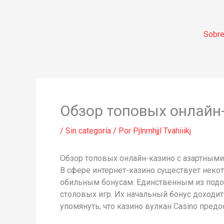
Ir
al
contenido
Sobre
Обзор топовых онлайн
/
Sin categoría
/ Por
Pjlnrnhjjl Tvahiiikj
Обзор топовых онлайн-казино с азартными
В сфере интернет-казино существует нек
обильным бонусам. Единственным из подоб
столовых игр. Их начальный бонус доходит
упомянуть, что казино вулкан Casino пред