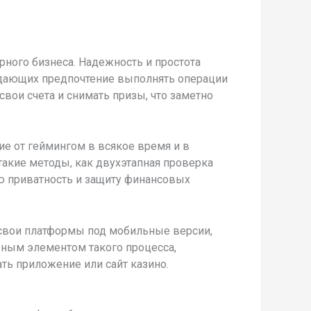
ного бизнеса. Надежность и простота
 отдающих предпочтение выполнять операции
вои счета и снимать призы, что заметно
е от геймингом в всякое время и в
акие методы, как двухэтапная проверка
ю приватность и защиту финансовых
свои платформы под мобильные версии,
ным элементом такого процесса,
ть приложение или сайт казино.