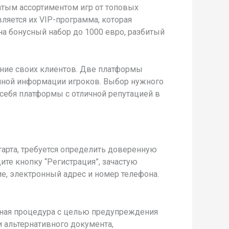
гатым ассортиментом игр от топовых
вляется их VIP-программа, которая
а бонусный набор до 1000 евро, разбитый
ание своих клиентов. Две платформы
чной информации игроков. Выбор нужного
 себя платформы с отличной репутацией в
тарта, требуется определить доверенную
ите кнопку “Регистрация”, зачастую
е, электронный адрес и номер телефона.
тная процедура с целью предупреждения
 альтернативного документа,