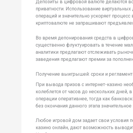
Депозиты в цифровой валюте делаются вс
приватности. Использование виртуальных д
операций и значительно ускоряет процесс 
криптовалюте не запрашивают предъявлен
Во время депонирования средств в цифров
существенно флуктуировать в течение мало
аналитики предлагают отслеживать рыноч
заведения предлагают премии за пополнен
Получение выигрышей: сроки и регламен
При вывода призов с интернет-казино не
колеблется от часов до нескольких дней, в
операции оперативнее, тогда как банковс
без окончания данного этапа значительное
Любое игровой дом задает свои условия п
казино онлайн, дают возможность выводить