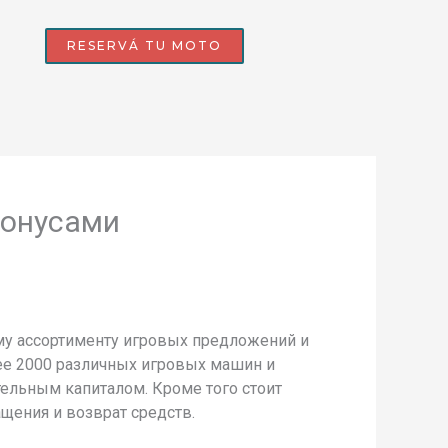
RESERVÁ TU MOTO
бонусами
му ассортименту игровых предложений и
ее 2000 различных игровых машин и
тельным капиталом. Кроме того стоит
щения и возврат средств.