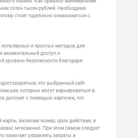
данного казино. Как правило минимальная
ьких сотен тысяч рублей. Необходимо
этому стоит тщательно ознакомиться с
 популярных и простых методов для
уя моментальный доступ к
й уровень безопасности благодаря
удостовериться, что выбранный сайт
нзакции, которые могут варьироваться в
ое депозит с помощью карточек, что
 карты, включая номер, срок действия, и
аланс мгновенно. При этом самом следует
то помогает управлять затраты и