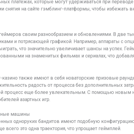
ных платежах, которые могут удерживаться при переводе 
и снятия на сайте гэмблинг-платформы, чтобы избежать в
еймеров своим разнообразием и обновлениями. В две тыс
ками и потрясающей графикой. Например, аппараты с опци
ыиграть, что значительно увеличивает шансы на успех. Ге
ванными на знаменитых фильмах и сериалах, что добавляе
-казино также имеют в себя новаторские призовые раунд
тельность радость от процесса без дополнительных затр
ой процесс еще более увлекательным. С помощью новым 
ителей азартных игр.
тные машины
ионных одноруких бандитов имеют подобную конфигурацию
е всего это одна траектория, что упрощает геймплей.