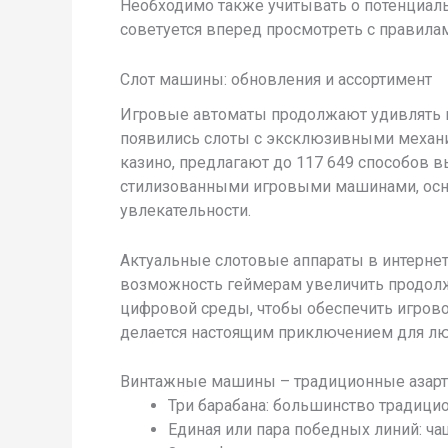
Необходимо также учитывать о потенциаль
советуется вперед просмотреть с правилам
Слот машины: обновления и ассортимент
Игровые автоматы продолжают удивлять г
появились слоты с эксклюзивными механи
казино, предлагают до 117 649 способов в
стилизованными игровыми машинами, осно
увлекательности.
Актуальные слотовые аппараты в интернет
возможность геймерам увеличить продолжи
цифровой среды, чтобы обеспечить игров
делается настоящим приключением для люб
Винтажные машины – традиционные азар
Три барабана: большинство традиц
Единая или пара победных линий: чащ