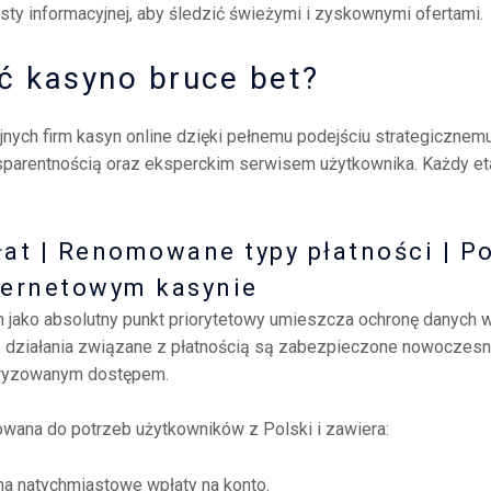
sty informacyjnej, aby śledzić świeżymi i zyskownymi ofertami.
ć kasyno bruce bet?
yjnych firm kasyn online dzięki pełnemu podejściu strategiczne
nsparentnością oraz eksperckim serwisem użytkownika. Każdy eta
t | Renomowane typy płatności | Po
ternetowym kasynie
ch jako absolutny punkt priorytetowy umieszcza ochronę danych w
 działania związane z płatnością są zabezpieczone nowoczes
toryzowanym dostępem.
owana do potrzeb użytkowników z Polski i zawiera:
 na natychmiastowe wpłaty na konto.