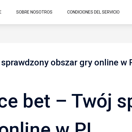
E
SOBRE NOSOTROS
CONDICIONES DEL SERVICIO
 sprawdzony obszar gry online w 
ce bet – Twój 
online w PL