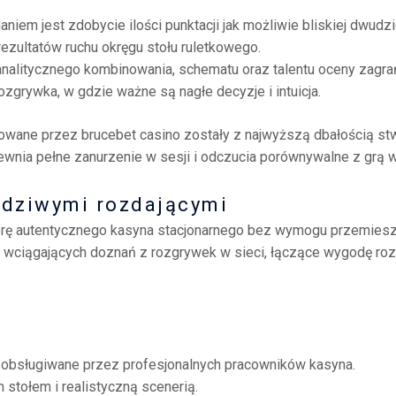
aniem jest zdobycie ilości punktacji jak możliwie bliskiej dwudz
rezultatów ruchu okręgu stołu ruletkowego.
analitycznego kombinowania, schematu oraz talentu oceny zagra
zgrywka, w gdzie ważne są nagłe decyzje i intuicja.
towane przez brucebet casino zostały z najwyższą dbałością s
wnia pełne zanurzenie w sesji i odczucia porównywalne z grą 
wdziwymi rozdającymi
erę autentycznego kasyna stacjonarnego bez wymogu przemieszc
j wciągających doznań z rozgrywek w sieci, łączące wygodę roz
i, obsługiwane przez profesjonalnych pracowników kasyna.
 stołem i realistyczną scenerią.