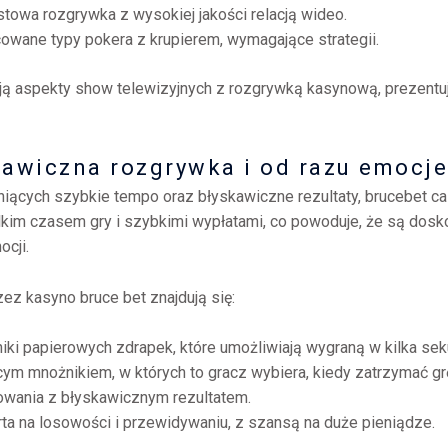
stowa rozgrywka z wysokiej jakości relacją wideo.
wane typy pokera z krupierem, wymagające strategii.
ają aspekty show telewizyjnych z rozgrywką kasynową, prezentuj
kawiczna rozgrywka i od razu emocje
iących szybkie tempo oraz błyskawiczne rezultaty, brucebet ca
lkim czasem gry i szybkimi wypłatami, co powoduje, że są doskon
cji.
ez kasyno bruce bet znajdują się:
iki papierowych zdrapek, które umożliwiają wygraną w kilka sek
cym mnożnikiem, w których to gracz wybiera, kiedy zatrzymać gr
sowania z błyskawicznym rezultatem.
rta na losowości i przewidywaniu, z szansą na duże pieniądze.