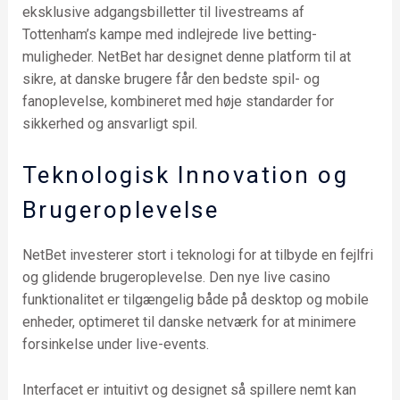
eksklusive adgangsbilletter til livestreams af
Tottenham’s kampe med indlejrede live betting-
muligheder. NetBet har designet denne platform til at
sikre, at danske brugere får den bedste spil- og
fanoplevelse, kombineret med høje standarder for
sikkerhed og ansvarligt spil.
Teknologisk Innovation og
Brugeroplevelse
NetBet investerer stort i teknologi for at tilbyde en fejlfri
og glidende brugeroplevelse. Den nye live casino
funktionalitet er tilgængelig både på desktop og mobile
enheder, optimeret til danske netværk for at minimere
forsinkelse under live-events.
Interfacet er intuitivt og designet så spillere nemt kan