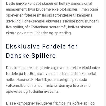
Dette unikke koncept skaber en helt ny dimension af
engagement, hvor brugerne ikke blot spiller – men også
oplever en følelsesmæssig forbindelse til kampens
udvikling. For eksempel aktiveres særlige bonusrunder i
live spillet, når Tottenham scorer mål, hvilket skaber
ekstra gevinstmuligheder og spænding.
Eksklusive Fordele for
Danske Spillere
Danske spillere kan glæde sig over en række eksklusive
fordele på NetBet, især via den officielle danske portal
netbet-kasino.dk
. Her tilbydes særligt tilpassede
velkomstbonusser, der matcher den nye live casino
oplevelse og Tottenham-events.
Disse kampagner inkluderer frichips, risikofrie spil og