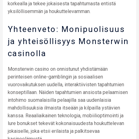
korkealla ja tekee jokaisesta tapahtumasta entistä
yksilöllisemmän ja houkuttelevamman.
Yhteenveto: Monipuolisuus
ja yhteisöllisyys Monsterwin
casinolla
Monsterwin casino on onnistunut yhdistämään
perinteisen online-gamblingin ja sosiaalisen
vuorovaikutuksen uudella, interaktiivisten tapahtumien
konseptillaan. Näiden tapahtumien ansiosta pelaamisen
intohimo suomalaisilla pelaajilla saa uudenlaisia
mahdollisuuksia ilmaista itseään ja kilpailla ystävien
kanssa. Reaaliaikainen teknologia, mobiilioptimointi ja
lure bonukset tekevät kokonaisuudesta houkuttelevan
jokaiselle, joka etsii erilaista ja palkitsevaa
kasinoelämystä.