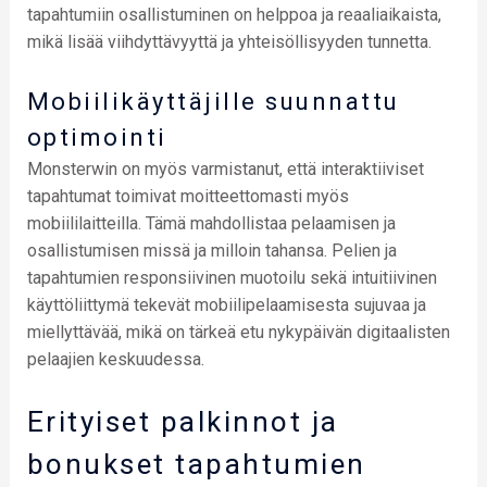
tapahtumiin osallistuminen on helppoa ja reaaliaikaista,
mikä lisää viihdyttävyyttä ja yhteisöllisyyden tunnetta.
Mobiilikäyttäjille suunnattu
optimointi
Monsterwin on myös varmistanut, että interaktiiviset
tapahtumat toimivat moitteettomasti myös
mobiililaitteilla. Tämä mahdollistaa pelaamisen ja
osallistumisen missä ja milloin tahansa. Pelien ja
tapahtumien responsiivinen muotoilu sekä intuitiivinen
käyttöliittymä tekevät mobiilipelaamisesta sujuvaa ja
miellyttävää, mikä on tärkeä etu nykypäivän digitaalisten
pelaajien keskuudessa.
Erityiset palkinnot ja
bonukset tapahtumien